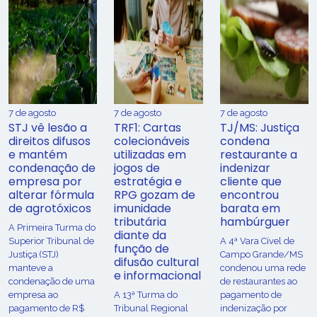
7 de agosto
7 de agosto
7 de agosto
STJ vê lesão a
TRF1: Cartas
TJ/MS: Justiça
direitos difusos
colecionáveis
condena
e mantém
utilizadas em
restaurante a
condenação de
jogos de
indenizar
empresa por
estratégia e
cliente que
alterar fórmula
RPG gozam de
encontrou
de agrotóxicos
imunidade
barata em
tributária
hambúrguer
​A Primeira Turma do
diante da
Superior Tribunal de
A 4ª Vara Cível de
função de
Justiça (STJ)
Campo Grande/MS
difusão cultural
manteve a
condenou uma rede
e informacional
condenação de uma
de restaurantes ao
empresa ao
A 13ª Turma do
pagamento de
pagamento de R$
Tribunal Regional
indenização por