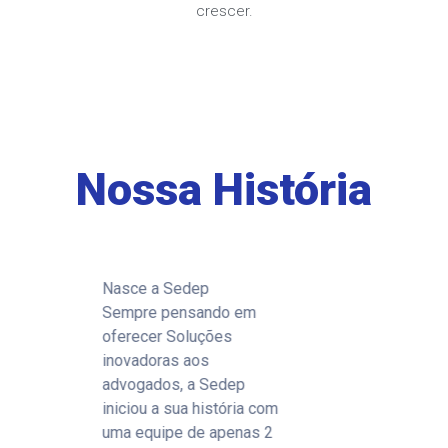
crescer.
Nossa História
Jornais Oficiais
Alguns jornais passaram a
ter versões para a
Internet, e para fazer a
leitura, a Sedep criou um
com
sistema de pesquisas
 2
automáticas, o SedepSIS,