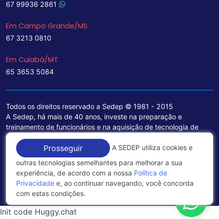
67 99936 2861
Em Campo Grande/MS
67 3213 0810
Em Cuiabá/MT
65 3653 5084
Todos os direitos reservado a Sedep © 1981 - 2015
A Sedep, há mais de 40 anos, investe na preparação e
treinamento de funcionários e na aquisição de tecnologia de
ponta para a ampliação de seu portfólio de serviços voltados
para a área jurídica, que contemplam informações seguras e
A SEDEP utiliza cookies e
Prosseguir
excelentes soluções empresariais.
outras tecnologias semelhantes para melhorar a sua
experiência, de acordo com a nossa
Política de
Política de Privacidade
Privacidade
e, ao continuar navegando, você concorda
com estas condições.
Init code Huggy.chat