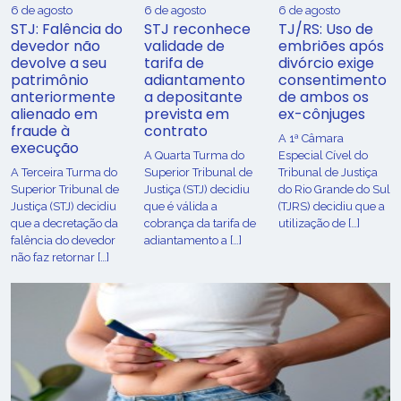
6 de agosto
6 de agosto
6 de agosto
STJ: Falência do
STJ reconhece
TJ/RS: Uso de
devedor não
validade de
embriões após
devolve a seu
tarifa de
divórcio exige
patrimônio
adiantamento
consentimento
anteriormente
a depositante
de ambos os
alienado em
prevista em
ex-cônjuges
fraude à
contrato
A 1ª Câmara
execução
A Quarta Turma do
Especial Cível do
A Terceira Turma do
Superior Tribunal de
Tribunal de Justiça
Superior Tribunal de
Justiça (STJ) decidiu
do Rio Grande do Sul
Justiça (STJ) decidiu
que é válida a
(TJRS) decidiu que a
que a decretação da
cobrança da tarifa de
utilização de […]
falência do devedor
adiantamento a […]
não faz retornar […]