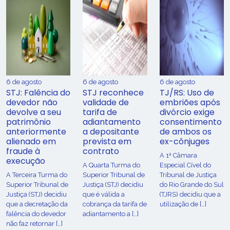
6 de agosto
6 de agosto
6 de agosto
STJ: Falência do
STJ reconhece
TJ/RS: Uso de
devedor não
validade de
embriões após
devolve a seu
tarifa de
divórcio exige
patrimônio
adiantamento
consentimento
anteriormente
a depositante
de ambos os
alienado em
prevista em
ex-cônjuges
fraude à
contrato
A 1ª Câmara
execução
A Quarta Turma do
Especial Cível do
A Terceira Turma do
Superior Tribunal de
Tribunal de Justiça
Superior Tribunal de
Justiça (STJ) decidiu
do Rio Grande do Sul
Justiça (STJ) decidiu
que é válida a
(TJRS) decidiu que a
que a decretação da
cobrança da tarifa de
utilização de […]
falência do devedor
adiantamento a […]
não faz retornar […]