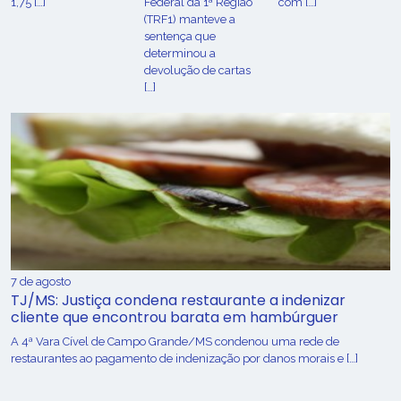
1,75 […]
Federal da 1ª Região
com […]
(TRF1) manteve a
sentença que
determinou a
devolução de cartas
[…]
7 de agosto
TJ/MS: Justiça condena restaurante a indenizar
cliente que encontrou barata em hambúrguer
A 4ª Vara Cível de Campo Grande/MS condenou uma rede de
restaurantes ao pagamento de indenização por danos morais e […]