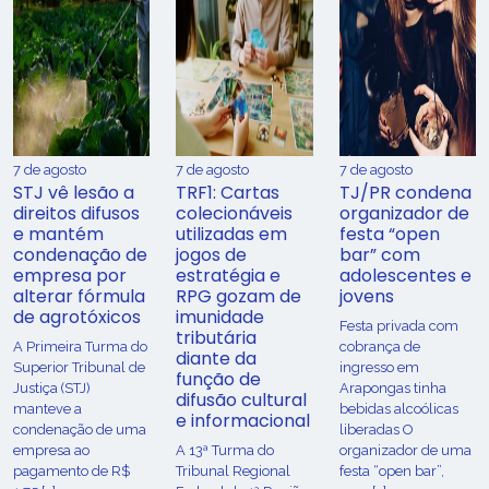
7 de agosto
7 de agosto
7 de agosto
STJ vê lesão a
TRF1: Cartas
TJ/PR condena
direitos difusos
colecionáveis
organizador de
e mantém
utilizadas em
festa “open
condenação de
jogos de
bar” com
empresa por
estratégia e
adolescentes e
alterar fórmula
RPG gozam de
jovens
de agrotóxicos
imunidade
Festa privada com
tributária
​A Primeira Turma do
cobrança de
diante da
Superior Tribunal de
ingresso em
função de
Justiça (STJ)
Arapongas tinha
difusão cultural
manteve a
bebidas alcoólicas
e informacional
condenação de uma
liberadas O
empresa ao
A 13ª Turma do
organizador de uma
pagamento de R$
Tribunal Regional
festa “open bar”,