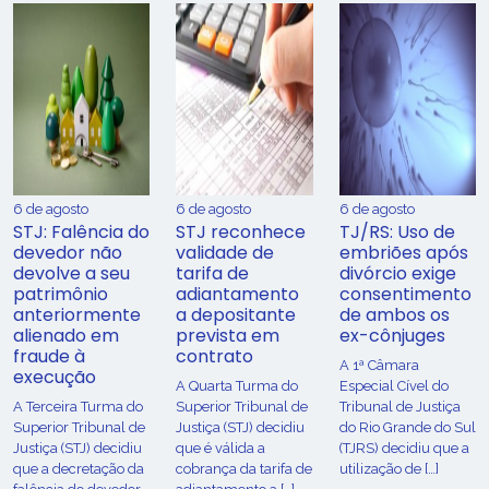
6 de agosto
6 de agosto
6 de agosto
STJ: Falência do
STJ reconhece
TJ/RS: Uso de
devedor não
validade de
embriões após
devolve a seu
tarifa de
divórcio exige
patrimônio
adiantamento
consentimento
anteriormente
a depositante
de ambos os
alienado em
prevista em
ex-cônjuges
fraude à
contrato
A 1ª Câmara
execução
A Quarta Turma do
Especial Cível do
A Terceira Turma do
Superior Tribunal de
Tribunal de Justiça
Superior Tribunal de
Justiça (STJ) decidiu
do Rio Grande do Sul
Justiça (STJ) decidiu
que é válida a
(TJRS) decidiu que a
que a decretação da
cobrança da tarifa de
utilização de […]