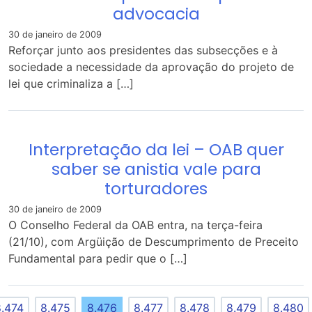
advocacia
30 de janeiro de 2009
Reforçar junto aos presidentes das subsecções e à
sociedade a necessidade da aprovação do projeto de
lei que criminaliza a […]
Interpretação da lei – OAB quer
saber se anistia vale para
torturadores
30 de janeiro de 2009
O Conselho Federal da OAB entra, na terça-feira
(21/10), com Argüição de Descumprimento de Preceito
Fundamental para pedir que o […]
.474
8.475
8.476
8.477
8.478
8.479
8.480