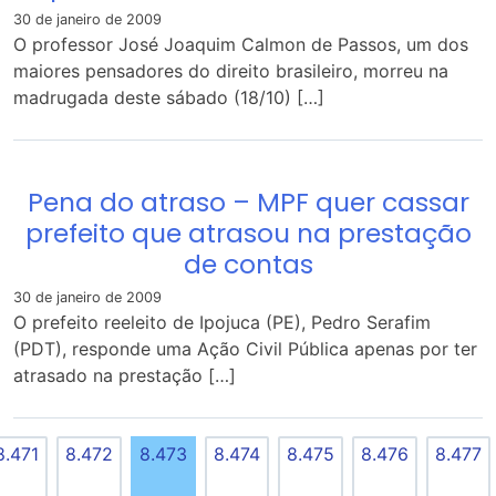
30 de janeiro de 2009
O professor José Joaquim Calmon de Passos, um dos
maiores pensadores do direito brasileiro, morreu na
madrugada deste sábado (18/10) […]
Pena do atraso – MPF quer cassar
prefeito que atrasou na prestação
de contas
30 de janeiro de 2009
O prefeito reeleito de Ipojuca (PE), Pedro Serafim
(PDT), responde uma Ação Civil Pública apenas por ter
atrasado na prestação […]
8.471
8.472
8.473
8.474
8.475
8.476
8.477