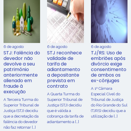
6 de agosto
6 de agosto
6 de agosto
STJ: Falência do
STJ reconhece
TJ/RS: Uso de
devedor não
validade de
embriões após
devolve a seu
tarifa de
divórcio exige
patrimônio
adiantamento
consentimento
anteriormente
a depositante
de ambos os
alienado em
prevista em
ex-cônjuges
fraude à
contrato
A 1ª Câmara
execução
A Quarta Turma do
Especial Cível do
A Terceira Turma do
Superior Tribunal de
Tribunal de Justiça
Superior Tribunal de
Justiça (STJ) decidiu
do Rio Grande do Sul
Justiça (STJ) decidiu
que é válida a
(TJRS) decidiu que a
que a decretação da
cobrança da tarifa de
utilização de […]
falência do devedor
adiantamento a […]
não faz retornar […]