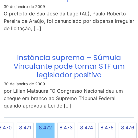
30 de janeiro de 2009
O prefeito de São José da Lage (AL), Paulo Roberto
Pereira de Araújo, foi denunciado por dispensa irregular
de licitação, […]
Instância suprema – Súmula
Vinculante pode tornar STF um
legislador positivo
30 de janeiro de 2009
por Lilian Matsuura “O Congresso Nacional deu um
cheque em branco ao Supremo Tribunal Federal
quando aprovou a Lei de […]
8.470
8.471
8.472
8.473
8.474
8.475
8.476