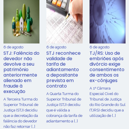
6 de agosto
6 de agosto
6 de agosto
STJ: Falência do
STJ reconhece
TJ/RS: Uso de
devedor não
validade de
embriões após
devolve a seu
tarifa de
divórcio exige
patrimônio
adiantamento
consentimento
anteriormente
a depositante
de ambos os
alienado em
prevista em
ex-cônjuges
fraude à
contrato
A 1ª Câmara
execução
A Quarta Turma do
Especial Cível do
A Terceira Turma do
Superior Tribunal de
Tribunal de Justiça
Superior Tribunal de
Justiça (STJ) decidiu
do Rio Grande do Sul
Justiça (STJ) decidiu
que é válida a
(TJRS) decidiu que a
que a decretação da
cobrança da tarifa de
utilização de […]
falência do devedor
adiantamento a […]
não faz retornar […]