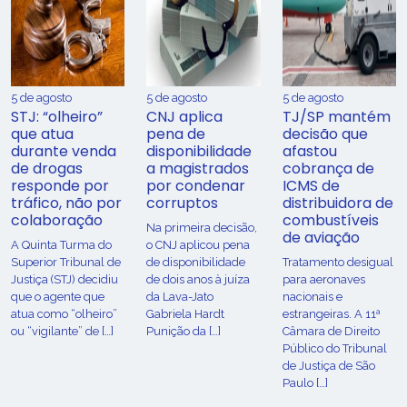
5 de agosto
5 de agosto
5 de agosto
STJ: “olheiro”
CNJ aplica
TJ/SP mantém
que atua
pena de
decisão que
durante venda
disponibilidade
afastou
de drogas
a magistrados
cobrança de
responde por
por condenar
ICMS de
tráfico, não por
corruptos
distribuidora de
colaboração
combustíveis
Na primeira decisão,
de aviação
A Quinta Turma do
o CNJ aplicou pena
Superior Tribunal de
de disponibilidade
Tratamento desigual
Justiça (STJ) decidiu
de dois anos à juíza
para aeronaves
que o agente que
da Lava-Jato
nacionais e
atua como “olheiro”
Gabriela Hardt
estrangeiras. A 11ª
ou “vigilante” de […]
Punição da […]
Câmara de Direito
Público do Tribunal
de Justiça de São
Paulo […]