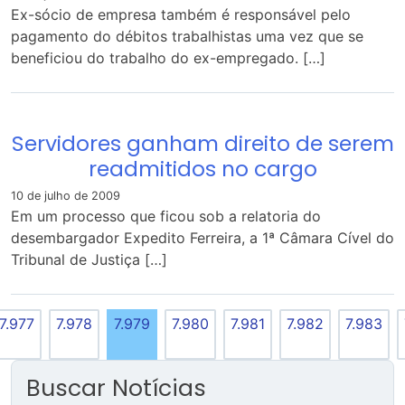
Ex-sócio de empresa também é responsável pelo
pagamento do débitos trabalhistas uma vez que se
beneficiou do trabalho do ex-empregado. […]
Servidores ganham direito de serem
readmitidos no cargo
10 de julho de 2009
Em um processo que ficou sob a relatoria do
desembargador Expedito Ferreira, a 1ª Câmara Cível do
Tribunal de Justiça […]
7.977
7.978
7.979
7.980
7.981
7.982
7.983
Buscar Notícias