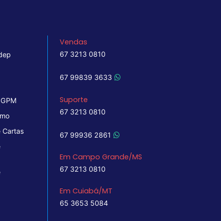
Vendas
67 3213 0810
dep
67 99839 3633
Suporte
 IGPM
67 3213 0810
imo
 Cartas
67 99936 2861
e
Em Campo Grande/MS
67 3213 0810
e
Em Cuiabá/MT
65 3653 5084