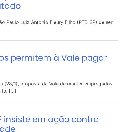
utado
o Paulo Luiz Antonio Fleury Filho (PTB-SP) de ser
os permitem à Vale pagar
ira (28/1), proposta da Vale de manter empregados
io. […]
F insiste em ação contra
dade