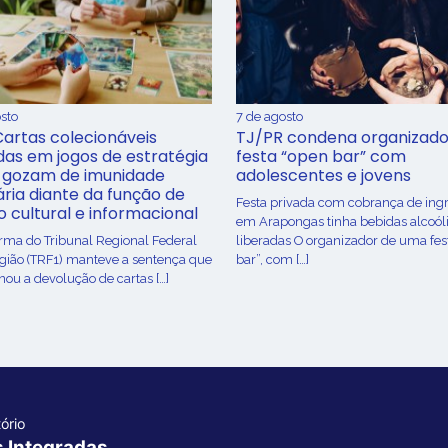
sto
7 de agosto
Cartas colecionáveis
TJ/PR condena organizado
adas em jogos de estratégia
festa “open bar” com
 gozam de imunidade
adolescentes e jovens
ária diante da função de
Festa privada com cobrança de ing
o cultural e informacional
em Arapongas tinha bebidas alcoól
urma do Tribunal Regional Federal
liberadas O organizador de uma fes
egião (TRF1) manteve a sentença que
bar”, com […]
ou a devolução de cartas […]
ório
s Integradas