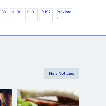
.189
9.190
9.191
9.192
Próximo
»
Mais Notícias