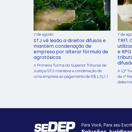
7 de agosto
7 de ago
STJ vê lesão a direitos difusos e
TRF1: 
mantém condenação de
utiliz
empresa por alterar fórmula de
e RPG
agrotóxicos
tribut
difusã
​A Primeira Turma do Superior Tribunal de
Justiça (STJ) manteve a condenação de
A 13ª T
uma empresa ao pagamento de R$ 1,75 […]
da 1ª R
determin
Para Você, Para seu Escrit
Soluções Jurídica