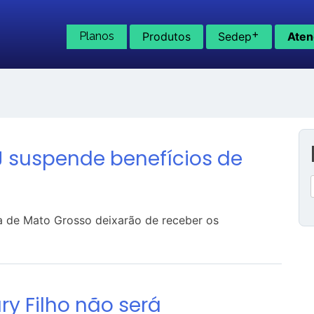
+
Planos
Produtos
Sedep
Aten
J suspende benefícios de
iça de Mato Grosso deixarão de receber os
y Filho não será