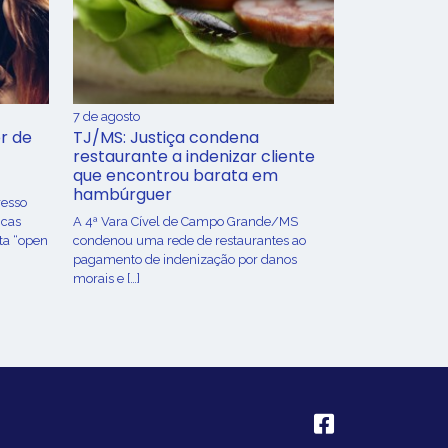
7 de agosto
r de
TJ/MS: Justiça condena
restaurante a indenizar cliente
que encontrou barata em
hambúrguer
resso
icas
A 4ª Vara Cível de Campo Grande/MS
ta “open
condenou uma rede de restaurantes ao
pagamento de indenização por danos
morais e […]