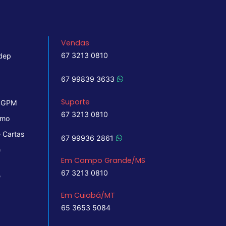
Vendas
67 3213 0810
dep
67 99839 3633
Suporte
 IGPM
67 3213 0810
imo
 Cartas
67 99936 2861
e
Em Campo Grande/MS
67 3213 0810
e
Em Cuiabá/MT
65 3653 5084