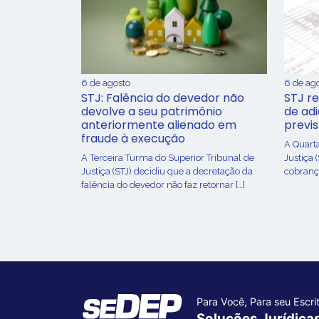
6 de agosto
6 de ag
STJ: Falência do devedor não
STJ re
devolve a seu patrimônio
de ad
anteriormente alienado em
previ
fraude à execução
A Quart
A Terceira Turma do Superior Tribunal de
Justiça 
Justiça (STJ) decidiu que a decretação da
cobrança
falência do devedor não faz retornar […]
Para Você, Para seu Escrit
Soluções Jurídica