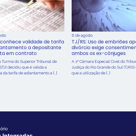
osto
6 de agosto
conhece validade de tarifa
TJ/RS: Uso de embriões ap
iantamento a depositante
divórcio exige consentime
sta em contrato
ambos os ex-cônjuges
a Turma do Superior Tribunal de
A 1ª Câmara Especial Cível do Tribu
(STJ) decidiu que é válida a
Justiça do Rio Grande do Sul (TJRS)
 da tarifa de adiantamento a […]
que a utilização de […]
ório
s Integradas