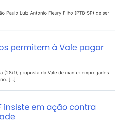
o Paulo Luiz Antonio Fleury Filho (PTB-SP) de ser
os permitem à Vale pagar
ira (28/1), proposta da Vale de manter empregados
io. […]
F insiste em ação contra
dade