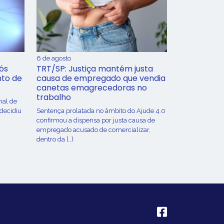
6 de agosto
ós
TRT/SP: Justiça mantém justa
nto de
causa de empregado que vendia
canetas emagrecedoras no
trabalho
nal de
 decidiu
Sentença prolatada no âmbito do Ajude 4.0
confirmou a dispensa por justa causa de
empregado acusado de comercializar,
dentro da […]