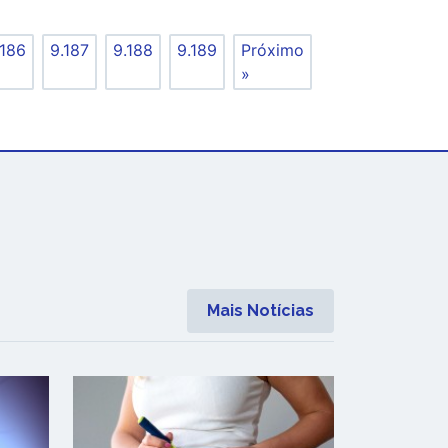
.186
9.187
9.188
9.189
Próximo
»
Mais Notícias