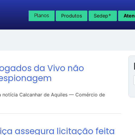
+
Planos
Produtos
Sedep
Aten
vogados da Vivo não
 espionagem
a notícia Calcanhar de Aquiles — Comércio de
ça assegura licitação feita