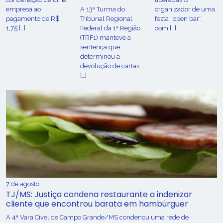
empresa ao
A 13ª Turma do
organizador de uma
pagamento de R$
Tribunal Regional
festa “open bar”,
1,75 […]
Federal da 1ª Região
com […]
(TRF1) manteve a
sentença que
determinou a
devolução de cartas
[…]
7 de agosto
TJ/MS: Justiça condena restaurante a indenizar
cliente que encontrou barata em hambúrguer
A 4ª Vara Cível de Campo Grande/MS condenou uma rede de