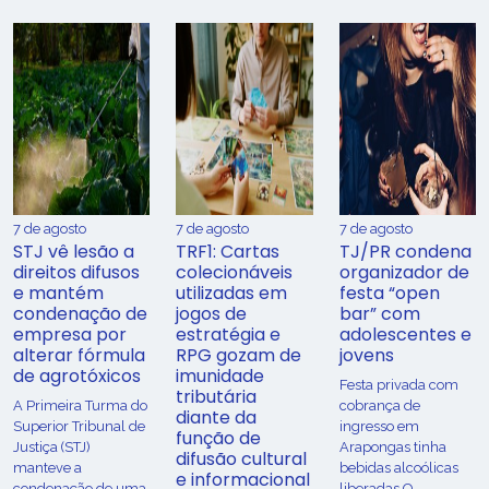
7 de agosto
7 de agosto
7 de agosto
STJ vê lesão a
TRF1: Cartas
TJ/PR condena
direitos difusos
colecionáveis
organizador de
e mantém
utilizadas em
festa “open
condenação de
jogos de
bar” com
empresa por
estratégia e
adolescentes e
alterar fórmula
RPG gozam de
jovens
de agrotóxicos
imunidade
Festa privada com
tributária
​A Primeira Turma do
cobrança de
diante da
Superior Tribunal de
ingresso em
função de
Justiça (STJ)
Arapongas tinha
difusão cultural
manteve a
bebidas alcoólicas
e informacional
condenação de uma
liberadas O