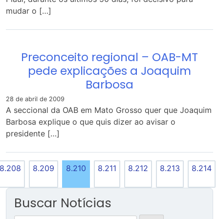
mudar o […]
Preconceito regional – OAB-MT
pede explicações a Joaquim
Barbosa
28 de abril de 2009
A seccional da OAB em Mato Grosso quer que Joaquim
Barbosa explique o que quis dizer ao avisar o
presidente […]
8.208
8.209
8.210
8.211
8.212
8.213
8.214
Buscar Notícias