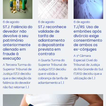
6 de agosto
6 de agosto
6 de agosto
STJ: Falência do
STJ reconhece
TJ/RS: Uso de
devedor não
validade de
embriões após
devolve a seu
tarifa de
divórcio exige
patrimônio
adiantamento
consentimento
anteriormente
a depositante
de ambos os
alienado em
prevista em
ex-cônjuges
fraude à
contrato
A 1ª Câmara
execução
A Quarta Turma do
Especial Cível do
A Terceira Turma do
Superior Tribunal de
Tribunal de Justiça
Superior Tribunal de
Justiça (STJ) decidiu
do Rio Grande do Sul
Justiça (STJ) decidiu
que é válida a
(TJRS) decidiu que a
que a decretação da
cobrança da tarifa de
utilização de […]
falência do devedor
adiantamento a […]
não faz retornar […]