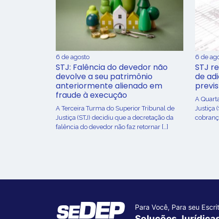
6 de agosto
6 de ag
STJ: Falência do devedor não
STJ re
devolve a seu patrimônio
de ad
anteriormente alienado em
previ
fraude à execução
A Quart
A Terceira Turma do Superior Tribunal de
Justiça 
Justiça (STJ) decidiu que a decretação da
cobrança
falência do devedor não faz retornar […]
Para Você, Para seu Escrit
Soluções Jurídica