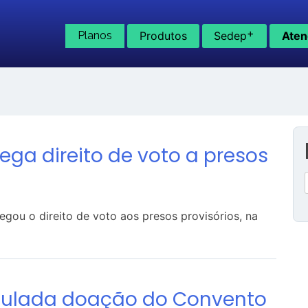
+
Planos
Produtos
Sedep
Aten
nega direito de voto a presos
negou o direito de voto aos presos provisórios, na
Anulada doação do Convento