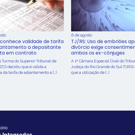
osto
6 de agosto
conhece validade de tarifa
TJ/RS: Uso de embriões ap
iantamento a depositante
divórcio exige consentime
sta em contrato
ambos os ex-cônjuges
a Turma do Superior Tribunal de
A 1ª Câmara Especial Cível do Tribu
(STJ) decidiu que é válida a
Justiça do Rio Grande do Sul (TJRS)
 da tarifa de adiantamento a […]
que a utilização de […]
ório
s Integradas