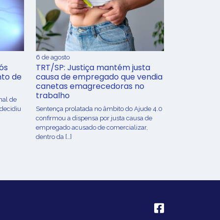
6 de agosto
ós
TRT/SP: Justiça mantém justa
nto de
causa de empregado que vendia
canetas emagrecedoras no
trabalho
nal de
 decidiu
Sentença prolatada no âmbito do Ajude 4.0
confirmou a dispensa por justa causa de
empregado acusado de comercializar,
dentro da […]