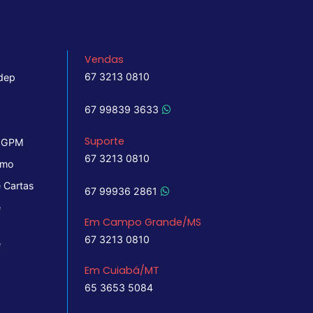
Vendas
67 3213 0810
dep
67 99839 3633
Suporte
 IGPM
67 3213 0810
imo
 Cartas
67 99936 2861
e
Em Campo Grande/MS
67 3213 0810
e
Em Cuiabá/MT
65 3653 5084