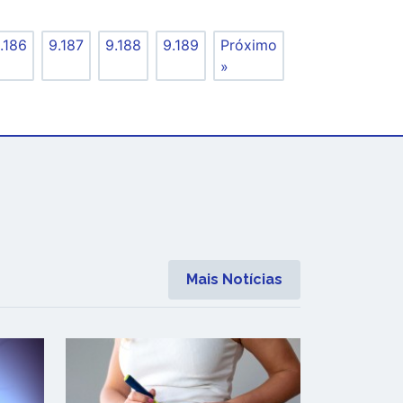
.186
9.187
9.188
9.189
Próximo
»
Mais Notícias