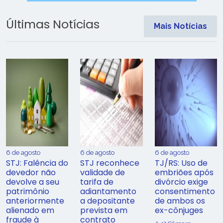
Últimas Notícias
Mais Notícias
6 de agosto
6 de agosto
6 de agosto
STJ: Falência do
STJ reconhece
TJ/RS: Uso de
devedor não
validade de
embriões após
devolve a seu
tarifa de
divórcio exige
patrimônio
adiantamento
consentimento
anteriormente
a depositante
de ambos os
alienado em
prevista em
ex-cônjuges
fraude à
contrato