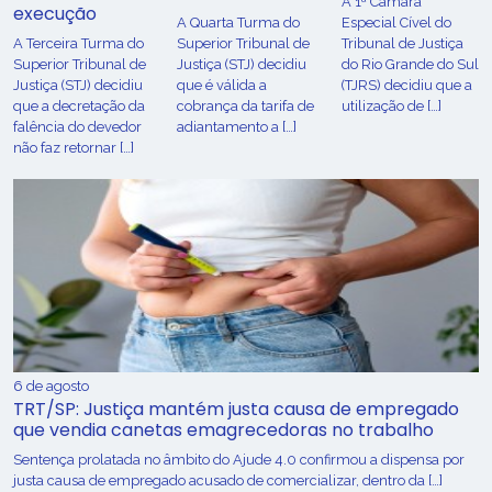
A 1ª Câmara
execução
A Quarta Turma do
Especial Cível do
A Terceira Turma do
Superior Tribunal de
Tribunal de Justiça
Superior Tribunal de
Justiça (STJ) decidiu
do Rio Grande do Sul
Justiça (STJ) decidiu
que é válida a
(TJRS) decidiu que a
que a decretação da
cobrança da tarifa de
utilização de […]
falência do devedor
adiantamento a […]
não faz retornar […]
6 de agosto
TRT/SP: Justiça mantém justa causa de empregado
que vendia canetas emagrecedoras no trabalho
Sentença prolatada no âmbito do Ajude 4.0 confirmou a dispensa por
justa causa de empregado acusado de comercializar, dentro da […]