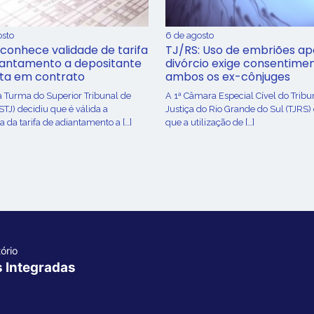
osto
6 de agosto
conhece validade de tarifa
TJ/RS: Uso de embriões ap
iantamento a depositante
divórcio exige consentime
sta em contrato
ambos os ex-cônjuges
a Turma do Superior Tribunal de
A 1ª Câmara Especial Cível do Tribu
(STJ) decidiu que é válida a
Justiça do Rio Grande do Sul (TJRS)
 da tarifa de adiantamento a […]
que a utilização de […]
ório
s Integradas