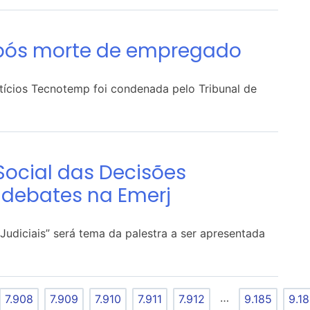
pós morte de empregado
ícios Tecnotemp foi condenada pelo Tribunal de
ocial das Decisões
e debates na Emerj
udiciais” será tema da palestra a ser apresentada
…
7.908
7.909
7.910
7.911
7.912
9.185
9.1