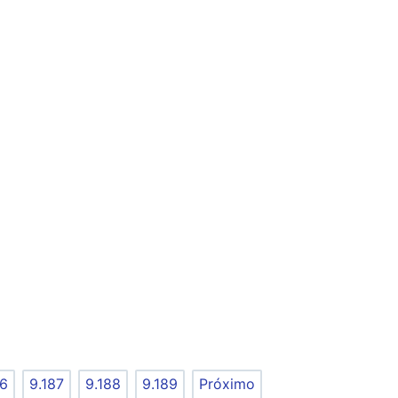
86
9.187
9.188
9.189
Próximo