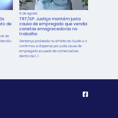
6 de agosto
ós
TRT/SP: Justiça mantém justa
nto de
causa de empregado que vendia
canetas emagrecedoras no
trabalho
nal de
 decidiu
Sentença prolatada no âmbito do Ajude 4.0
confirmou a dispensa por justa causa de
empregado acusado de comercializar,
dentro da […]