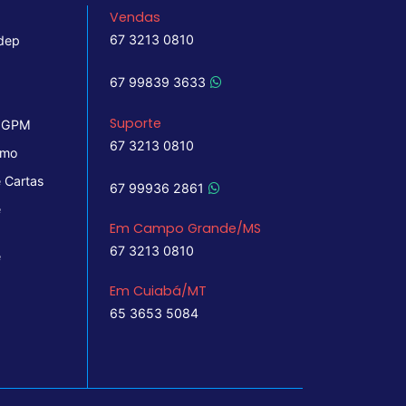
Vendas
67 3213 0810
dep
67 99839 3633
Suporte
 IGPM
67 3213 0810
imo
 Cartas
67 99936 2861
e
Em Campo Grande/MS
67 3213 0810
e
Em Cuiabá/MT
65 3653 5084