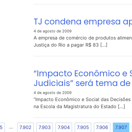
TJ condena empresa a
4 de agosto de 2009
A empresa de comércio de produtos aliment
Justiça do Rio a pagar R$ 83 […]
“Impacto Econômico e S
Judiciais” será tema d
4 de agosto de 2009
“Impacto Econômico e Social das Decisões J
na Escola da Magistratura do Estado […]
…
5
7.902
7.903
7.904
7.905
7.906
7.907