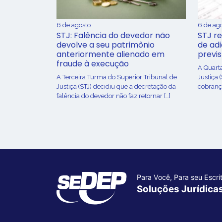
6 de agosto
6 de ag
STJ: Falência do devedor não
STJ re
devolve a seu patrimônio
de ad
anteriormente alienado em
previ
fraude à execução
A Quart
A Terceira Turma do Superior Tribunal de
Justiça 
Justiça (STJ) decidiu que a decretação da
cobrança
falência do devedor não faz retornar […]
Para Você, Para seu Escrit
Soluções Jurídica