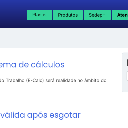
+
Planos
Produtos
Sedep
Aten
tema de cálculos
do Trabalho (E-Calc) será realidade no âmbito do
é válida após esgotar