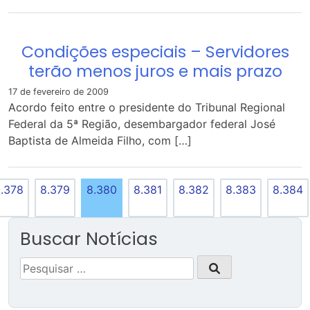
Condições especiais – Servidores
terão menos juros e mais prazo
17 de fevereiro de 2009
Acordo feito entre o presidente do Tribunal Regional
Federal da 5ª Região, desembargador federal José
Baptista de Almeida Filho, com […]
.378
8.379
8.380
8.381
8.382
8.383
8.384
Buscar Notícias
Pesquisar
por: