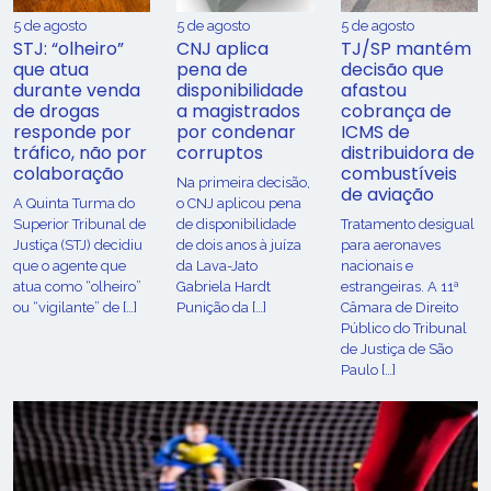
5 de agosto
5 de agosto
5 de agosto
STJ: “olheiro”
CNJ aplica
TJ/SP mantém
que atua
pena de
decisão que
durante venda
disponibilidade
afastou
de drogas
a magistrados
cobrança de
responde por
por condenar
ICMS de
tráfico, não por
corruptos
distribuidora de
colaboração
combustíveis
Na primeira decisão,
de aviação
A Quinta Turma do
o CNJ aplicou pena
Superior Tribunal de
de disponibilidade
Tratamento desigual
Justiça (STJ) decidiu
de dois anos à juíza
para aeronaves
que o agente que
da Lava-Jato
nacionais e
atua como “olheiro”
Gabriela Hardt
estrangeiras. A 11ª
ou “vigilante” de […]
Punição da […]
Câmara de Direito
Público do Tribunal
de Justiça de São
Paulo […]