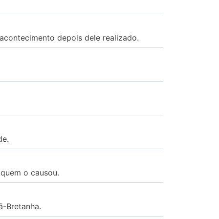
 acontecimento depois dele realizado.
de.
 quem o causou.
ã-Bretanha.