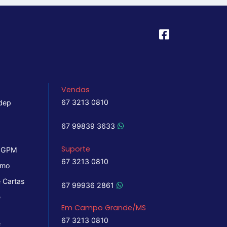
Vendas
67 3213 0810
dep
67 99839 3633
Suporte
 IGPM
67 3213 0810
imo
 Cartas
67 99936 2861
e
Em Campo Grande/MS
67 3213 0810
e