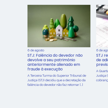
6 de agosto
6 de ag
STJ: Falência do devedor não
STJ re
devolve a seu patrimônio
de ad
anteriormente alienado em
previ
fraude à execução
A Quart
A Terceira Turma do Superior Tribunal de
Justiça 
Justiça (STJ) decidiu que a decretação da
cobrança
falência do devedor não faz retornar […]