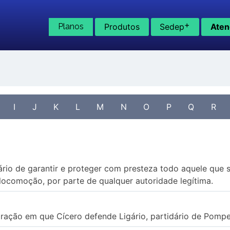
+
Planos
Produtos
Sedep
Aten
I
J
K
L
M
N
O
P
Q
R
ário de garantir e proteger com presteza todo aquele que 
 locomoção, por parte de qualquer autoridade legítima.
ração em que Cícero defende Ligário, partidário de Pompe