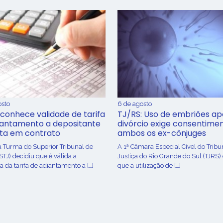
osto
6 de agosto
conhece validade de tarifa
TJ/RS: Uso de embriões ap
iantamento a depositante
divórcio exige consentime
sta em contrato
ambos os ex-cônjuges
a Turma do Superior Tribunal de
A 1ª Câmara Especial Cível do Tribu
(STJ) decidiu que é válida a
Justiça do Rio Grande do Sul (TJRS)
 da tarifa de adiantamento a […]
que a utilização de […]