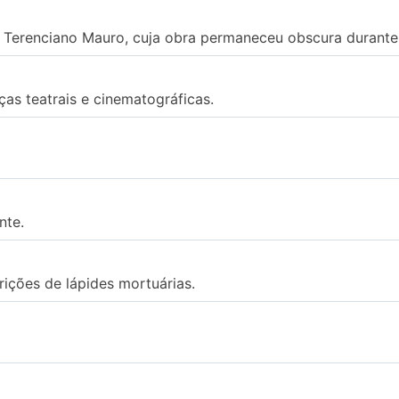
e Terenciano Mauro, cuja obra permaneceu obscura durant
eças teatrais e cinematográficas.
nte.
ições de lápides mortuárias.