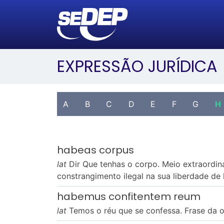
EXPRESSÃO JURÍDICA
A
B
C
D
E
F
G
H
habeas corpus
lat
Dir Que tenhas o corpo. Meio extraordin
constrangimento ilegal na sua liberdade de
habemus confitentem reum
lat
Temos o réu que se confessa. Frase da o