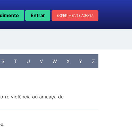
dimento
Entrar
EXPERIMENTE AGORA
S
T
U
V
W
X
Y
Z
sofre violência ou ameaça de
u.