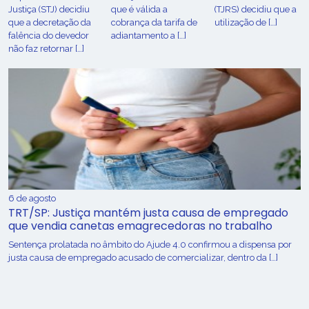
Justiça (STJ) decidiu
que é válida a
(TJRS) decidiu que a
que a decretação da
cobrança da tarifa de
utilização de […]
falência do devedor
adiantamento a […]
não faz retornar […]
6 de agosto
TRT/SP: Justiça mantém justa causa de empregado
que vendia canetas emagrecedoras no trabalho
Sentença prolatada no âmbito do Ajude 4.0 confirmou a dispensa por
justa causa de empregado acusado de comercializar, dentro da […]