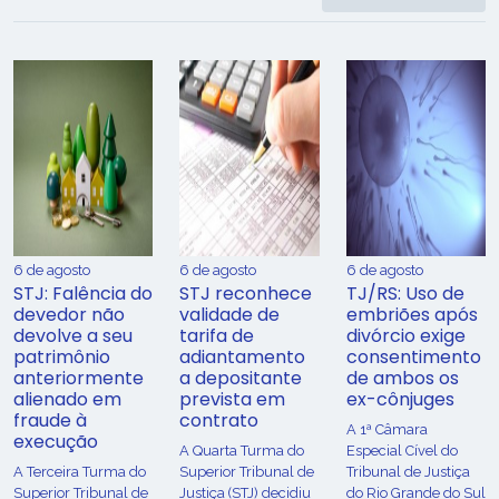
6 de agosto
6 de agosto
6 de agosto
STJ: Falência do
STJ reconhece
TJ/RS: Uso de
devedor não
validade de
embriões após
devolve a seu
tarifa de
divórcio exige
patrimônio
adiantamento
consentimento
anteriormente
a depositante
de ambos os
alienado em
prevista em
ex-cônjuges
fraude à
contrato
A 1ª Câmara
execução
A Quarta Turma do
Especial Cível do
A Terceira Turma do
Superior Tribunal de
Tribunal de Justiça
Superior Tribunal de
Justiça (STJ) decidiu
do Rio Grande do Sul