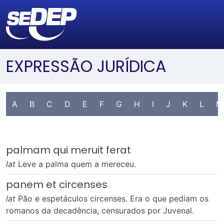
EXPRESSÃO JURÍDICA
A
B
C
D
E
F
G
H
I
J
K
L
M
palmam qui meruit ferat
lat
Leve a palma quem a mereceu.
panem et circenses
lat
Pão e espetáculos circenses. Era o que pediam os
romanos da decadência, censurados por Juvenal.