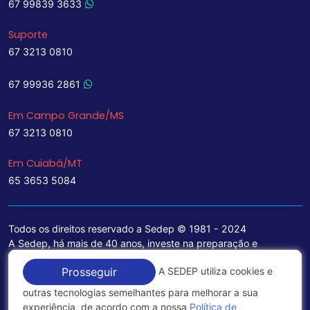
67 99839 3633
Suporte
67 3213 0810
67 99936 2861
Em Campo Grande/MS
67 3213 0810
Em Cuiabá/MT
65 3653 5084
Todos os direitos reservado a Sedep © 1981 - 2024
A Sedep, há mais de 40 anos, investe na preparação e
treinamento de funcionários e na aquisição de tecnologia de
A SEDEP utiliza cookies e
Prosseguir
ponta para a ampliação de seu portfólio de serviços voltados
para a área jurídica, que contemplam informações seguras e
outras tecnologias semelhantes para melhorar a sua
excelentes soluções empresariais.
experiência, de acordo com a nossa
Política de