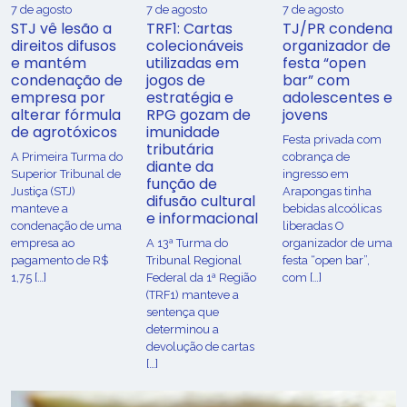
7 de agosto
7 de agosto
7 de agosto
STJ vê lesão a
TRF1: Cartas
TJ/PR condena
direitos difusos
colecionáveis
organizador de
e mantém
utilizadas em
festa “open
condenação de
jogos de
bar” com
empresa por
estratégia e
adolescentes e
alterar fórmula
RPG gozam de
jovens
de agrotóxicos
imunidade
Festa privada com
tributária
​A Primeira Turma do
cobrança de
diante da
Superior Tribunal de
ingresso em
função de
Justiça (STJ)
Arapongas tinha
difusão cultural
manteve a
bebidas alcoólicas
e informacional
condenação de uma
liberadas O
empresa ao
A 13ª Turma do
organizador de uma
pagamento de R$
Tribunal Regional
festa “open bar”,
1,75 […]
Federal da 1ª Região
com […]
(TRF1) manteve a
sentença que
determinou a
devolução de cartas
[…]