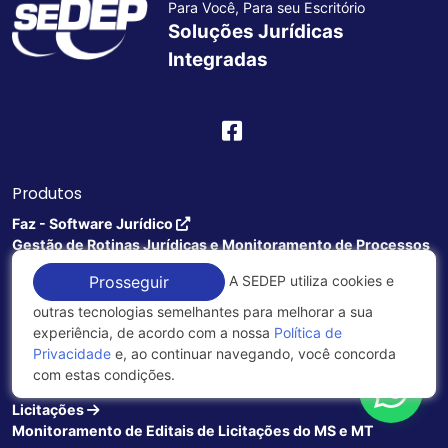
Para Você, Para seu Escritório
Soluções Jurídicas
Integradas
Produtos
Faz - Software Jurídico
Gestão de Rotinas Jurídicas e Monitoramento de Processos
A SEDEP utiliza cookies e
Prosseguir
Legal Lake
Buscador Jurídico de pessoas ou empresas
outras tecnologias semelhantes para melhorar a sua
experiência, de acordo com a nossa
Política de
Acompanhamento de Publicações
Privacidade
e, ao continuar navegando, você concorda
Monitoramento de nomes nos Jornais Oficiais
com estas condições.
Licitações
Monitoramento de Editais de Licitações do MS e MT