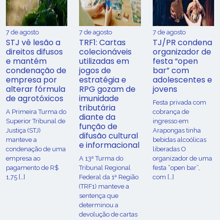
7 de agosto
7 de agosto
7 de agosto
STJ vê lesão a
TRF1: Cartas
TJ/PR condena
direitos difusos
colecionáveis
organizador de
e mantém
utilizadas em
festa “open
condenação de
jogos de
bar” com
empresa por
estratégia e
adolescentes e
alterar fórmula
RPG gozam de
jovens
de agrotóxicos
imunidade
Festa privada com
tributária
​A Primeira Turma do
cobrança de
diante da
Superior Tribunal de
ingresso em
função de
Justiça (STJ)
Arapongas tinha
difusão cultural
manteve a
bebidas alcoólicas
e informacional
condenação de uma
liberadas O
empresa ao
A 13ª Turma do
organizador de uma
pagamento de R$
Tribunal Regional
festa “open bar”,
1,75 […]
Federal da 1ª Região
com […]
(TRF1) manteve a
sentença que
determinou a
devolução de cartas