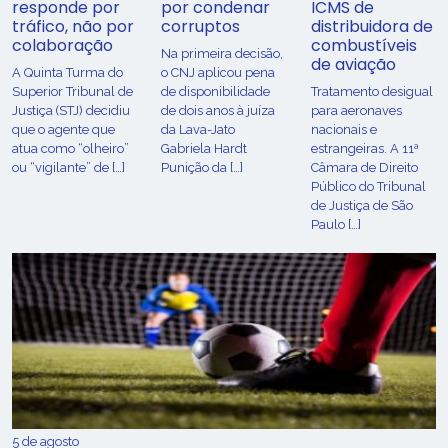
responde por
por condenar
ICMS de
tráfico, não por
corruptos
distribuidora de
colaboração
combustíveis
Na primeira decisão,
de aviação
A Quinta Turma do
o CNJ aplicou pena
Superior Tribunal de
de disponibilidade
Tratamento desigual
Justiça (STJ) decidiu
de dois anos à juíza
para aeronaves
que o agente que
da Lava-Jato
nacionais e
atua como “olheiro”
Gabriela Hardt
estrangeiras. A 11ª
ou “vigilante” de […]
Punição da […]
Câmara de Direito
Público do Tribunal
de Justiça de São
Paulo […]
5 de agosto