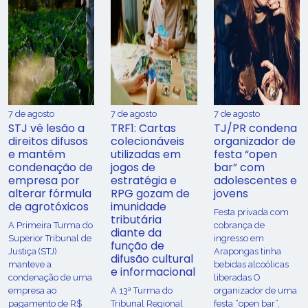
7 de agosto
7 de agosto
7 de agosto
STJ vê lesão a
TRF1: Cartas
TJ/PR condena
direitos difusos
colecionáveis
organizador de
e mantém
utilizadas em
festa “open
condenação de
jogos de
bar” com
empresa por
estratégia e
adolescentes e
alterar fórmula
RPG gozam de
jovens
de agrotóxicos
imunidade
Festa privada com
tributária
​A Primeira Turma do
cobrança de
diante da
Superior Tribunal de
ingresso em
função de
Justiça (STJ)
Arapongas tinha
difusão cultural
manteve a
bebidas alcoólicas
e informacional
condenação de uma
liberadas O
empresa ao
A 13ª Turma do
organizador de uma
pagamento de R$
Tribunal Regional
festa “open bar”,