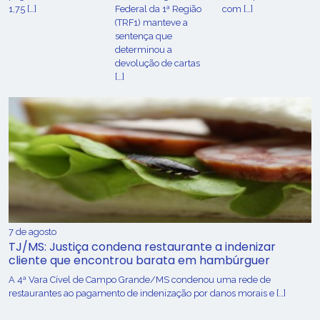
1,75 […]
Federal da 1ª Região
com […]
(TRF1) manteve a
sentença que
determinou a
devolução de cartas
[…]
7 de agosto
TJ/MS: Justiça condena restaurante a indenizar
cliente que encontrou barata em hambúrguer
A 4ª Vara Cível de Campo Grande/MS condenou uma rede de
restaurantes ao pagamento de indenização por danos morais e […]