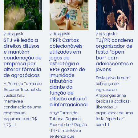
7 de agosto
7 de agosto
7 de agosto
STJ vê lesão a
TRF1: Cartas
TJ/PR condena
direitos difusos
colecionáveis
organizador de
e mantém
utilizadas em
festa “open
condenação de
jogos de
bar” com
empresa por
estratégia e
adolescentes e
alterar fórmula
RPG gozam de
jovens
de agrotóxicos
imunidade
Festa privada com
tributária
​A Primeira Turma do
cobrança de
diante da
Superior Tribunal de
ingresso em
função de
Justiça (STJ)
Arapongas tinha
difusão cultural
manteve a
bebidas alcoólicas
e informacional
condenação de uma
liberadas O
empresa ao
A 13ª Turma do
organizador de uma
pagamento de R$
Tribunal Regional
festa “open bar”,
1,75 […]
Federal da 1ª Região
com […]
(TRF1) manteve a
sentença que