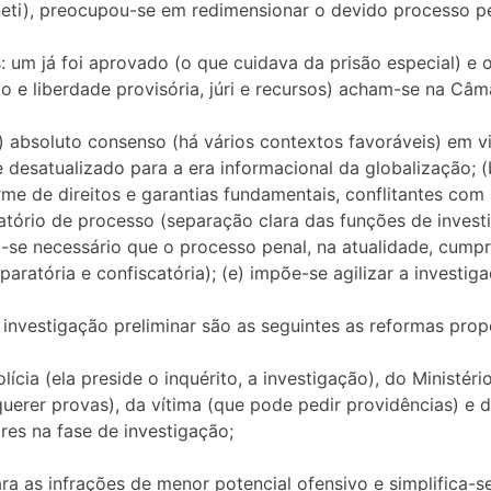
eneti), preocupou-se em redimensionar o devido processo pe
: um já foi aprovado (o que cuidava da prisão especial) e o
são e liberdade provisória, júri e recursos) acham-se na C
absoluto consenso (há vários contextos favoráveis) em vi
se desatualizado para a era informacional da globalização; 
e de direitos e garantias fundamentais, conflitantes com a
ório de processo (separação clara das funções de investig
az-se necessário que o processo penal, na atualidade, cump
paratória e confiscatória); (e) impõe-se agilizar a investi
 investigação preliminar são as seguintes as reformas prop
ícia (ela preside o inquérito, a investigação), do Ministéri
uerer provas), da vítima (que pode pedir providências) e d
es na fase de investigação;
ra as infrações de menor potencial ofensivo e simplifica-se