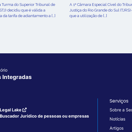
a Turma do Superior Tribunal de
A 1ª Câmara Especial Cível do Tribu
(STJ) decidiu que é válida a
Justiça do Rio Grande do Sul (TJRS)
 da tarifa de adiantamento a […]
que a utilização de […]
ório
s Integradas
Serviços
Legal Lake
Sobre a Se
Buscador Jurídico de pessoas ou empresas
Notícias
Artigos