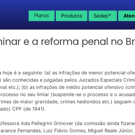
+
Planos
Produtos
Sedep
Aten
inar e a reforma penal no Br
a hoje é a seguinte: (a) as infrações de menor potencial of
são conhecidas e julgadas pelos Juizados Especiais Crimi
nal etc.); (b) as infrações de médio potencial ofensivo (c
rocesso no seu limiar (suspende-se o processo e o acusa
(crimes de maior gravidade, crimes hediondos etc.) seguem 
zado) CPP (de 1941).
ofessora Ada Pellegrini Grinover (da comissão ainda fizera
rance Fernandes, Luiz Flávio Gomes, Miguel Reale Júnior, N