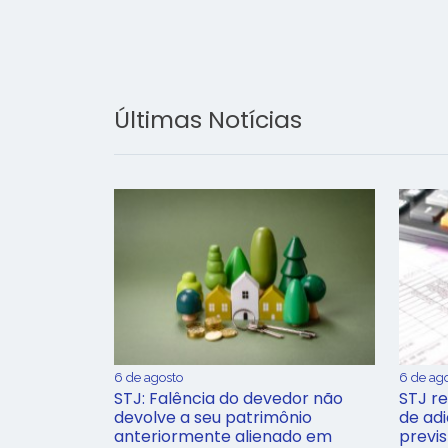
Últimas Notícias
6 de agosto
6 de ag
STJ: Falência do devedor não
STJ re
devolve a seu patrimônio
de ad
anteriormente alienado em
previ