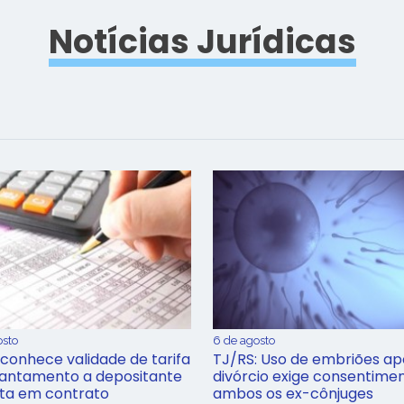
Notícias Jurídicas
osto
6 de agosto
conhece validade de tarifa
TJ/RS: Uso de embriões ap
iantamento a depositante
divórcio exige consentime
sta em contrato
ambos os ex-cônjuges