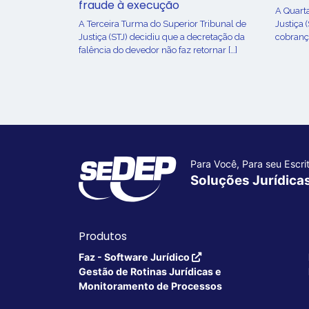
fraude à execução
A Quart
A Terceira Turma do Superior Tribunal de
Justiça 
Justiça (STJ) decidiu que a decretação da
cobrança
falência do devedor não faz retornar […]
Para Você, Para seu Escrit
Soluções Jurídica
Produtos
Faz - Software Jurídico
Gestão de Rotinas Jurídicas e
Monitoramento de Processos