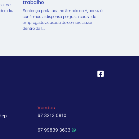
trabalho
nal de
 decidiu
Sentença prolatada no âmbito do Ajude 4.0
confirmou a dispensa por justa causa de
empregado acusado de comercializar,
dentro da […]
Vendas
67 3213 0810
dep
67 99839 3633