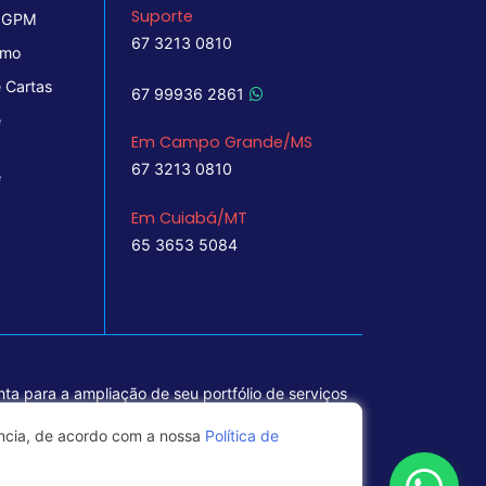
Suporte
 IGPM
67 3213 0810
imo
 Cartas
67 99936 2861
e
Em Campo Grande/MS
67 3213 0810
e
Em Cuiabá/MT
65 3653 5084
ta para a ampliação de seu portfólio de serviços
ência, de acordo com a nossa
Política de