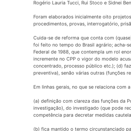
Rogério Lauria Tucci, Rui Stoco e Sidnei B
Foram elaborados inicialmente oito projetos
procedimentos, provas, interrogatório, pri
Cuida-se de reforma que conta com (quase) 
foi feito no tempo do Brasil agrário; acha-
Federal de 1988, que contempla um rol enorm
incremente no CPP o vigor do modelo acusat
concentrado, processo público etc.); (d) f
preventiva), senão várias outras (funções re
Em linhas gerais, no que se relaciona com a
(a) definição com clareza das funções da Pol
investigação), do investigado (que pode req
competência para decretar medidas cautelar
(b) fica mantido o termo circunstanciado pa