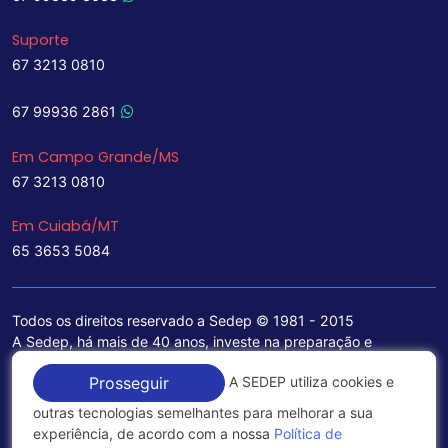
Suporte
67 3213 0810
67 99936 2861
Em Campo Grande/MS
67 3213 0810
Em Cuiabá/MT
65 3653 5084
Todos os direitos reservado a Sedep © 1981 - 2015
A Sedep, há mais de 40 anos, investe na preparação e
treinamento de funcionários e na aquisição de tecnologia de
A SEDEP utiliza cookies e
Prosseguir
ponta para a ampliação de seu portfólio de serviços voltados
para a área jurídica, que contemplam informações seguras e
outras tecnologias semelhantes para melhorar a sua
excelentes soluções empresariais.
experiência, de acordo com a nossa
Política de