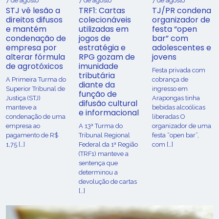
7 de agosto
7 de agosto
7 de agosto
STJ vê lesão a
TRF1: Cartas
TJ/PR condena
direitos difusos
colecionáveis
organizador de
e mantém
utilizadas em
festa “open
condenação de
jogos de
bar” com
empresa por
estratégia e
adolescentes e
alterar fórmula
RPG gozam de
jovens
de agrotóxicos
imunidade
Festa privada com
tributária
​A Primeira Turma do
cobrança de
diante da
Superior Tribunal de
ingresso em
função de
Justiça (STJ)
Arapongas tinha
difusão cultural
manteve a
bebidas alcoólicas
e informacional
condenação de uma
liberadas O
empresa ao
A 13ª Turma do
organizador de uma
pagamento de R$
Tribunal Regional
festa “open bar”,
1,75 […]
Federal da 1ª Região
com […]
(TRF1) manteve a
sentença que
determinou a
devolução de cartas
[…]