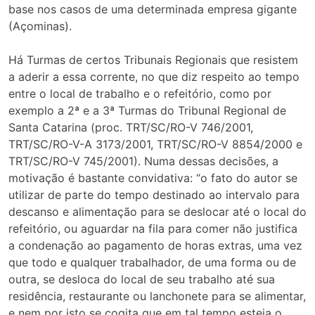
base nos casos de uma determinada empresa gigante
(Açominas).
Há Turmas de certos Tribunais Regionais que resistem
a aderir a essa corrente, no que diz respeito ao tempo
entre o local de trabalho e o refeitório, como por
exemplo a 2ª e a 3ª Turmas do Tribunal Regional de
Santa Catarina (proc. TRT/SC/RO-V 746/2001,
TRT/SC/RO-V-A 3173/2001, TRT/SC/RO-V 8854/2000 e
TRT/SC/RO-V 745/2001). Numa dessas decisões, a
motivação é bastante convidativa: “o fato do autor se
utilizar de parte do tempo destinado ao intervalo para
descanso e alimentação para se deslocar até o local do
refeitório, ou aguardar na fila para comer não justifica
a condenação ao pagamento de horas extras, uma vez
que todo e qualquer trabalhador, de uma forma ou de
outra, se desloca do local de seu trabalho até sua
residência, restaurante ou lanchonete para se alimentar,
e nem por isto se cogita que em tal tempo esteja o