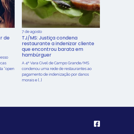
7 de agosto
r de
TJ/MS: Justiça condena
restaurante a indenizar cliente
que encontrou barata em
hambúrguer
resso
icas
A 4ª Vara Cível de Campo Grande/MS
ta “open
condenou uma rede de restaurantes ao
pagamento de indenização por danos
morais e […]