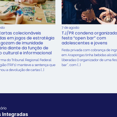
sto
7 de agosto
Cartas colecionáveis
TJ/PR condena organizado
adas em jogos de estratégia
festa “open bar” com
 gozam de imunidade
adolescentes e jovens
ária diante da função de
Festa privada com cobrança de ing
o cultural e informacional
em Arapongas tinha bebidas alcoól
urma do Tribunal Regional Federal
liberadas O organizador de uma fes
egião (TRF1) manteve a sentença que
bar”, com […]
ou a devolução de cartas […]
ório
s Integradas