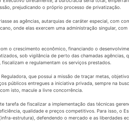
 Executivo diretamente, a burocracia seria total, emperra
são, prejudicando o próprio processo de privatização.
riasse as agências, autarquias de caráter especial, com com
icano, onde elas exercem uma administração singular, com o
r com o crescimento econômico, financiando o desenvolvi
tizados, sob vigilância de perto das chamadas agências, q
 fiscalizam e regulamentam os serviços prestados.
 Reguladora, que possui a missão de traçar metas, objetivo
s públicos entregues a iniciativa privada, sempre na busc
om isto, macule a livre concorrência.
 tarefa de fiscalizar a implementação das técnicas geren
ficiência, qualidade e preços competitivos. Para isso, o E
infra-estrutura), defendendo o mercado e as liberdades e