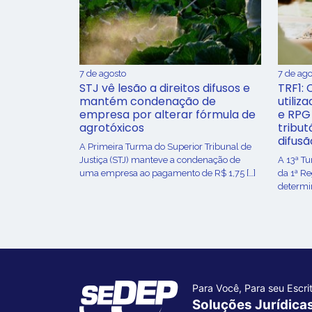
7 de agosto
7 de ago
STJ vê lesão a direitos difusos e
TRF1: 
mantém condenação de
utiliz
empresa por alterar fórmula de
e RPG
agrotóxicos
tribut
difusã
​A Primeira Turma do Superior Tribunal de
Justiça (STJ) manteve a condenação de
A 13ª T
uma empresa ao pagamento de R$ 1,75 […]
da 1ª R
determin
Para Você, Para seu Escrit
Soluções Jurídica