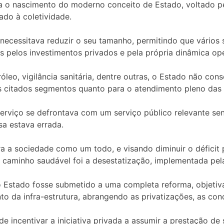
ra o nascimento do moderno conceito de Estado, voltado
do à coletividade.
necessitava reduzir o seu tamanho, permitindo que vários
s pelos investimentos privados e pela própria dinâmica ope
tróleo, vigilância sanitária, dentre outras, o Estado não con
s citados segmentos quanto para o atendimento pleno das
erviço se defrontava com um serviço público relevante se
a estava errada.
a a sociedade como um todo, e visando diminuir o déficit
caminho saudável foi a desestatização, implementada pela
o Estado fosse submetido a uma completa reforma, objeti
 da infra-estrutura, abrangendo as privatizações, as con
de incentivar a iniciativa privada a assumir a prestação de