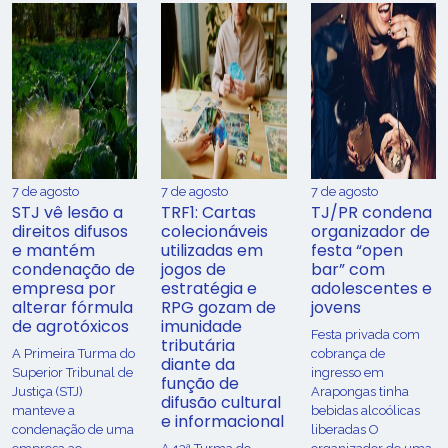
7 de agosto
7 de agosto
7 de agosto
STJ vê lesão a
TRF1: Cartas
TJ/PR condena
direitos difusos
colecionáveis
organizador de
e mantém
utilizadas em
festa “open
condenação de
jogos de
bar” com
empresa por
estratégia e
adolescentes e
alterar fórmula
RPG gozam de
jovens
de agrotóxicos
imunidade
Festa privada com
tributária
​A Primeira Turma do
cobrança de
diante da
Superior Tribunal de
ingresso em
função de
Justiça (STJ)
Arapongas tinha
difusão cultural
manteve a
bebidas alcoólicas
e informacional
condenação de uma
liberadas O