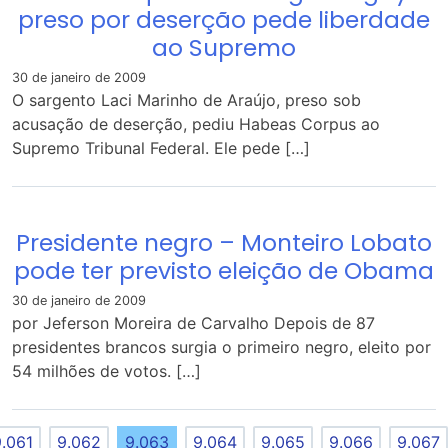
preso por deserção pede liberdade
ao Supremo
30 de janeiro de 2009
O sargento Laci Marinho de Araújo, preso sob
acusação de deserção, pediu Habeas Corpus ao
Supremo Tribunal Federal. Ele pede […]
Presidente negro – Monteiro Lobato
pode ter previsto eleição de Obama
30 de janeiro de 2009
por Jeferson Moreira de Carvalho Depois de 87
presidentes brancos surgia o primeiro negro, eleito por
54 milhões de votos. […]
9.061
9.062
9.063
9.064
9.065
9.066
9.067