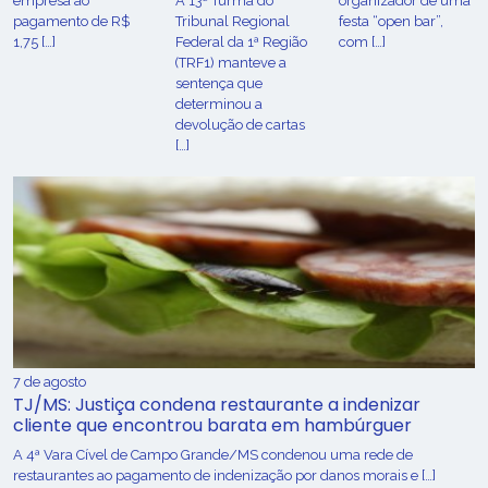
empresa ao
A 13ª Turma do
organizador de uma
pagamento de R$
Tribunal Regional
festa “open bar”,
1,75 […]
Federal da 1ª Região
com […]
(TRF1) manteve a
sentença que
determinou a
devolução de cartas
[…]
7 de agosto
TJ/MS: Justiça condena restaurante a indenizar
cliente que encontrou barata em hambúrguer
A 4ª Vara Cível de Campo Grande/MS condenou uma rede de
restaurantes ao pagamento de indenização por danos morais e […]