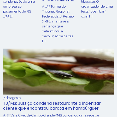
condenação de uma
liberadas O
empresa ao
A 13ª Turma do
organizador de uma
pagamento de R$
Tribunal Regional
festa “open bar”,
1,75 […]
Federal da 1ª Região
com […]
(TRF1) manteve a
sentença que
determinou a
devolução de cartas
[…]
7 de agosto
TJ/MS: Justiça condena restaurante a indenizar
cliente que encontrou barata em hambúrguer
A 4ª Vara Cível de Campo Grande/MS condenou uma rede de