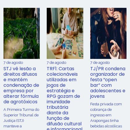
7 de agosto
7 de agosto
7 de agosto
STJ vê lesão a
TRF1: Cartas
TJ/PR condena
direitos difusos
colecionáveis
organizador de
e mantém
utilizadas em
festa “open
condenação de
jogos de
bar” com
empresa por
estratégia e
adolescentes e
alterar fórmula
RPG gozam de
jovens
de agrotóxicos
imunidade
Festa privada com
tributária
​A Primeira Turma do
cobrança de
diante da
Superior Tribunal de
ingresso em
função de
Justiça (STJ)
Arapongas tinha
difusão cultural
manteve a
bebidas alcoólicas
e informacional