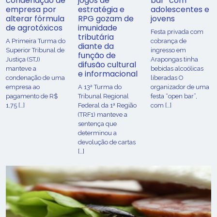
condenação de
jogos de
bar” com
empresa por
estratégia e
adolescentes e
alterar fórmula
RPG gozam de
jovens
de agrotóxicos
imunidade
Festa privada com
tributária
​A Primeira Turma do
cobrança de
diante da
Superior Tribunal de
ingresso em
função de
Justiça (STJ)
Arapongas tinha
difusão cultural
manteve a
bebidas alcoólicas
e informacional
condenação de uma
liberadas O
empresa ao
A 13ª Turma do
organizador de uma
pagamento de R$
Tribunal Regional
festa “open bar”,
1,75 […]
Federal da 1ª Região
com […]
(TRF1) manteve a
sentença que
determinou a
devolução de cartas
[…]