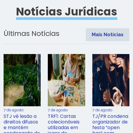
Notícias Jurídicas
Últimas Notícias
Mais Notícias
7 de agosto
7 de agosto
7 de agosto
STJ vê lesão a
TRF1: Cartas
TJ/PR condena
direitos difusos
colecionáveis
organizador de
e mantém
utilizadas em
festa “open