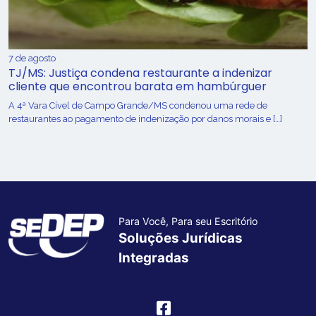
7 de agosto
TJ/MS: Justiça condena restaurante a indenizar
cliente que encontrou barata em hambúrguer
A 4ª Vara Cível de Campo Grande/MS condenou uma rede de
restaurantes ao pagamento de indenização por danos morais e […]
Para Você, Para seu Escritório
Soluções Jurídicas
Integradas