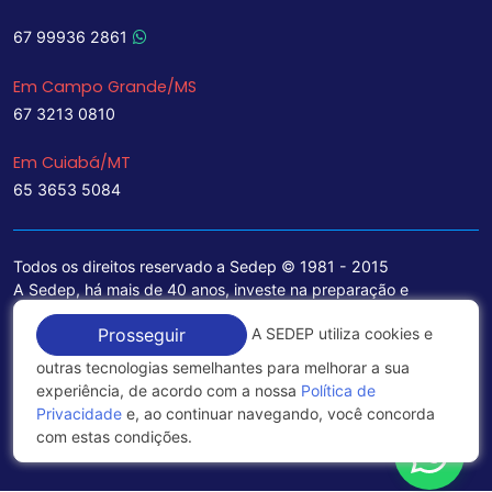
67 99936 2861
Em Campo Grande/MS
67 3213 0810
Em Cuiabá/MT
65 3653 5084
Todos os direitos reservado a Sedep © 1981 - 2015
A Sedep, há mais de 40 anos, investe na preparação e
treinamento de funcionários e na aquisição de tecnologia de
A SEDEP utiliza cookies e
Prosseguir
ponta para a ampliação de seu portfólio de serviços voltados
para a área jurídica, que contemplam informações seguras e
outras tecnologias semelhantes para melhorar a sua
excelentes soluções empresariais.
experiência, de acordo com a nossa
Política de
Privacidade
e, ao continuar navegando, você concorda
Política de Privacidade
com estas condições.