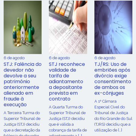
6 de agosto
6 de agosto
6 de agosto
STJ: Falência do
STJ reconhece
TJ/RS: Uso de
devedor não
validade de
embriões após
devolve a seu
tarifa de
divórcio exige
patrimônio
adiantamento
consentimento
anteriormente
a depositante
de ambos os
alienado em
prevista em
ex-cônjuges
fraude à
contrato
A 1ª Câmara
execução
A Quarta Turma do
Especial Cível do
A Terceira Turma do
Superior Tribunal de
Tribunal de Justiça
Superior Tribunal de
Justiça (STJ) decidiu
do Rio Grande do Sul
Justiça (STJ) decidiu
que é válida a
(TJRS) decidiu que a
que a decretação da
cobrança da tarifa de
utilização de […]
falência do devedor
adiantamento a […]