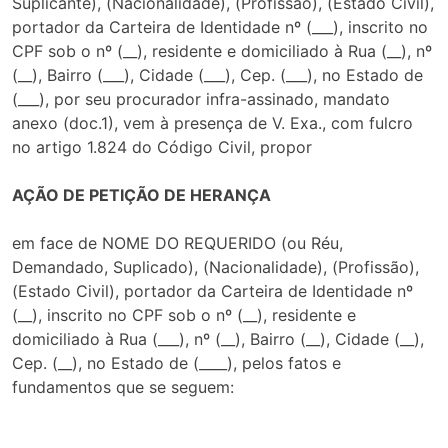
Suplicante), (Nacionalidade), (Profissão), (Estado Civil),
portador da Carteira de Identidade nº (___), inscrito no
CPF sob o nº (__), residente e domiciliado à Rua (__), nº
(__), Bairro (___), Cidade (___), Cep. (___), no Estado de
(___), por seu procurador infra-assinado, mandato
anexo (doc.1), vem à presença de V. Exa., com fulcro
no artigo 1.824 do Código Civil, propor
AÇÃO DE PETIÇÃO DE HERANÇA
em face de NOME DO REQUERIDO (ou Réu,
Demandado, Suplicado), (Nacionalidade), (Profissão),
(Estado Civil), portador da Carteira de Identidade nº
(__), inscrito no CPF sob o nº (__), residente e
domiciliado à Rua (___), nº (__), Bairro (__), Cidade (__),
Cep. (__), no Estado de (____), pelos fatos e
fundamentos que se seguem: