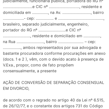
judicialmente, funcionária pública, portadora do RG nº
……………………….e CIC nº ……………………….., residente e
domiciliada em ……………, na Av. ………………………, bairro
………………..- cep: …………….. e …………………………………….,
brasileiro, separado judicialmente, engenheiro,
portador do RG nº ……………………..e CIC nº
…………………….., residente e domiciliado em …………….,
na Rua …………………….., bairro …………………… – cep:
…………….., ambos representados por sua advogada e
bastante procuradora conforme procurações em anexo
(docs. 1 e 2 ), vêm, com o devido acato à presença de
V.Exa., propor, como de fato propõem
consensualmente, a presente
AÇÃO DE CONVERSÃO DE SEPARAÇÃO CONSENSUAL
EM DIVORCIO,
de acordo com o regrado no artigo 40 da Lei nº 6.515,
de 26/12/77, e o constante dos artigos 731 do Código