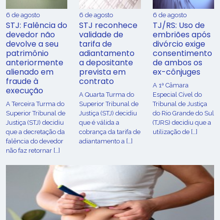
6 de agosto
6 de agosto
6 de agosto
STJ: Falência do
STJ reconhece
TJ/RS: Uso de
devedor não
validade de
embriões após
devolve a seu
tarifa de
divórcio exige
patrimônio
adiantamento
consentimento
anteriormente
a depositante
de ambos os
alienado em
prevista em
ex-cônjuges
fraude à
contrato
A 1ª Câmara
execução
A Quarta Turma do
Especial Cível do
A Terceira Turma do
Superior Tribunal de
Tribunal de Justiça
Superior Tribunal de
Justiça (STJ) decidiu
do Rio Grande do Sul
Justiça (STJ) decidiu
que é válida a
(TJRS) decidiu que a
que a decretação da
cobrança da tarifa de
utilização de […]
falência do devedor
adiantamento a […]
não faz retornar […]