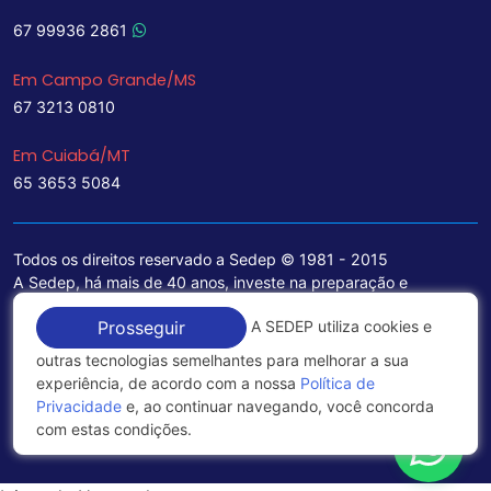
67 99936 2861
Em Campo Grande/MS
67 3213 0810
Em Cuiabá/MT
65 3653 5084
Todos os direitos reservado a Sedep © 1981 - 2015
A Sedep, há mais de 40 anos, investe na preparação e
treinamento de funcionários e na aquisição de tecnologia de
A SEDEP utiliza cookies e
Prosseguir
ponta para a ampliação de seu portfólio de serviços voltados
para a área jurídica, que contemplam informações seguras e
outras tecnologias semelhantes para melhorar a sua
excelentes soluções empresariais.
experiência, de acordo com a nossa
Política de
Privacidade
e, ao continuar navegando, você concorda
Política de Privacidade
com estas condições.