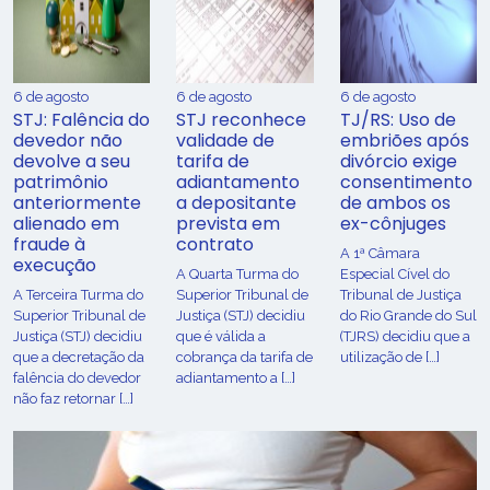
6 de agosto
6 de agosto
6 de agosto
STJ: Falência do
STJ reconhece
TJ/RS: Uso de
devedor não
validade de
embriões após
devolve a seu
tarifa de
divórcio exige
patrimônio
adiantamento
consentimento
anteriormente
a depositante
de ambos os
alienado em
prevista em
ex-cônjuges
fraude à
contrato
A 1ª Câmara
execução
A Quarta Turma do
Especial Cível do
A Terceira Turma do
Superior Tribunal de
Tribunal de Justiça
Superior Tribunal de
Justiça (STJ) decidiu
do Rio Grande do Sul
Justiça (STJ) decidiu
que é válida a
(TJRS) decidiu que a
que a decretação da
cobrança da tarifa de
utilização de […]
falência do devedor
adiantamento a […]
não faz retornar […]