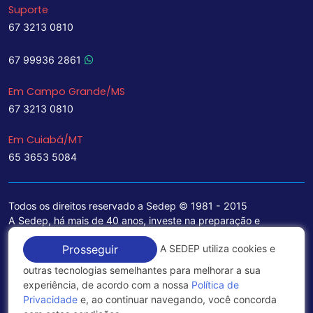
Suporte
67 3213 0810
67 99936 2861
Em Campo Grande/MS
67 3213 0810
Em Cuiabá/MT
65 3653 5084
Todos os direitos reservado a Sedep © 1981 - 2015
A Sedep, há mais de 40 anos, investe na preparação e
treinamento de funcionários e na aquisição de tecnologia de
A SEDEP utiliza cookies e
Prosseguir
ponta para a ampliação de seu portfólio de serviços voltados
para a área jurídica, que contemplam informações seguras e
outras tecnologias semelhantes para melhorar a sua
excelentes soluções empresariais.
experiência, de acordo com a nossa
Política de
Privacidade
e, ao continuar navegando, você concorda
Política de Privacidade