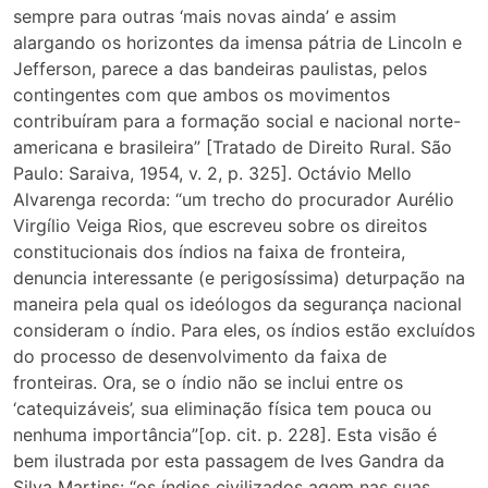
sempre para outras ‘mais novas ainda’ e assim
alargando os horizontes da imensa pátria de Lincoln e
Jefferson, parece a das bandeiras paulistas, pelos
contingentes com que ambos os movimentos
contribuíram para a formação social e nacional norte-
americana e brasileira” [Tratado de Direito Rural. São
Paulo: Saraiva, 1954, v. 2, p. 325]. Octávio Mello
Alvarenga recorda: “um trecho do procurador Aurélio
Virgílio Veiga Rios, que escreveu sobre os direitos
constitucionais dos índios na faixa de fronteira,
denuncia interessante (e perigosíssima) deturpação na
maneira pela qual os ideólogos da segurança nacional
consideram o índio. Para eles, os índios estão excluídos
do processo de desenvolvimento da faixa de
fronteiras. Ora, se o índio não se inclui entre os
‘catequizáveis’, sua eliminação física tem pouca ou
nenhuma importância”[op. cit. p. 228]. Esta visão é
bem ilustrada por esta passagem de Ives Gandra da
Silva Martins: “os índios civilizados agem nas suas