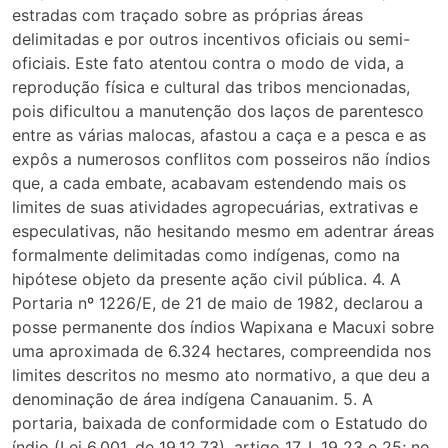
estradas com traçado sobre as próprias áreas
delimitadas e por outros incentivos oficiais ou semi-
oficiais. Este fato atentou contra o modo de vida, a
reprodução física e cultural das tribos mencionadas,
pois dificultou a manutenção dos laços de parentesco
entre as várias malocas, afastou a caça e a pesca e as
expôs a numerosos conflitos com posseiros não índios
que, a cada embate, acabavam estendendo mais os
limites de suas atividades agropecuárias, extrativas e
especulativas, não hesitando mesmo em adentrar áreas
formalmente delimitadas como indígenas, como na
hipótese objeto da presente ação civil pública. 4. A
Portaria nº 1226/E, de 21 de maio de 1982, declarou a
posse permanente dos índios Wapixana e Macuxi sobre
uma aproximada de 6.324 hectares, compreendida nos
limites descritos no mesmo ato normativo, a que deu a
denominação de área indígena Canauanim. 5. A
portaria, baixada de conformidade com o Estatudo do
índio (Lei 6.001, de 19.12.73), artigo 17, I, 19 23 e 25; no