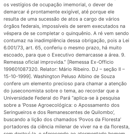
os vestígios de ocupação imemorial, o dever de
demarcar é prontamente exigível, até porque ele
resulta de uma sucessão de atos a cargo de vários
órgãos federais, impossíveis de serem executados na
véspera de se completar o quinquênio. A ré vem sendo
contumaz na inadimplência dessa obrigação, pois a Lei
6.001/73, art. 65, conferiu o mesmo prazo, há muito
escoado, para que o Executivo demarcasse a área. 9.
Remessa oficial improvida.” [Remessa Ex-Officio
199601087320. Relator: Mário Ribeiro. DJ – seção II –
15-10-1999]. Washington Peluso Albino de Souza
confere um elemento precioso para chamar a atenção
do juseconomista sobre o tema, ao recordar que a
Universidade Federal do Pará “aplica-se à pesquisa
sobre a ‘Posse Agroecológica: o Apossamento dos
Seringueiros e dos Remanescentes de Quilombo’,
buscando a lição dos chamados ‘Povos da Floresta’
portadores da ciência milenar de viver na e da floresta,
sem destruí-la, e oferecendo ao atormentado homem