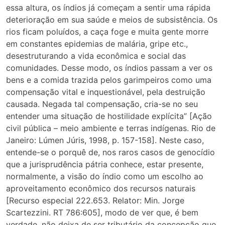
essa altura, os índios já começam a sentir uma rápida
deterioração em sua saúde e meios de subsistência. Os
rios ficam poluídos, a caça foge e muita gente morre
em constantes epidemias de malária, gripe etc.,
desestruturando a vida econômica e social das
comunidades. Desse modo, os índios passam a ver os
bens e a comida trazida pelos garimpeiros como uma
compensação vital e inquestionável, pela destruição
causada. Negada tal compensação, cria-se no seu
entender uma situação de hostilidade explícita” [Ação
civil pública – meio ambiente e terras indígenas. Rio de
Janeiro: Lúmen Júris, 1998, p. 157-158]. Neste caso,
entende-se o porquê de, nos raros casos de genocídio
que a jurisprudência pátria conhece, estar presente,
normalmente, a visão do índio como um escolho ao
aproveitamento econômico dos recursos naturais
[Recurso especial 222.653. Relator: Min. Jorge
Scartezzini. RT 786:605], modo de ver que, é bem
verdade, não deixa de ser tributário da concepção que