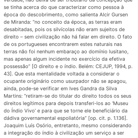
se tinha acerca do que caracterizar como pessoa à
época do descobrimento, como salienta Alcir Gursen
de Miranda: “no conceito da época, as terras eram
desabitadas, pois os silvícolas não eram sujeitos de
direito – sem civilização não há falar em direito. O fato
de os portugueses encontrarem estes naturais nas
terras não foi nenhum embaraço ao domínio lusitano,
mas apenas algum incidente no exercício da efetiva
possessão” [O direito e o índio. Belém: CEJUP, 1994, p.
43]. Que esta mentalidade voltada a considerar o
ocupante originário como usurpador não se apagou,
ainda, pode-se verificar em Ives Gandra da Silva
Martins: “retiram-se do titular do direito todos os seus
direitos legítimos para depois transferi-los ao ‘Museu
do Índio Vivo’ e para que se torne ele beneficiário da
dádiva governamental espoliatória” [op. cit. p. 1.136].
Joaquim Luís Osório, entretanto, mesmo considerando
a integração do índio à civilização um serviço a ser