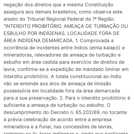
negação dos direitos que a mesma Constituição
assegura aos demais brasileiros, como observa este
aresto do Tribunal Regional Federal da 1ª Região:
“INTERDITO PROIBITÓRIO. AMEAÇA DE TURBAÇÃO OU
ESBULHO POR INDÍGENAS. LOCALIDADE FORA DE
ÁREA INDÍGENA DEMARCADA. 1. Comprovada a
ocorrência de incidentes entre índios (etnia kaiapó) e
mineradoras, relevadores de ameaça de turbação e
esbulho em área cedida para exercício de direitos de
lavra, confirma-se a expedição de mandado liminar em
interdito proibitório. A tutela constitucional ao índio
não se entende aos atos de ameaça de imissão
possessória em localidade fora da área demarcada
para a sua preservação. 2. Para o interdito proibitório é
suficiente a ameaça de turbação ou esbulho. O
descumprimento do Decreto n. 65.202/69, no tocante
à prévia celebração de acordo entre a empresa
mineradora e a Funai, nas concessões de lavras,
restringe-se às áreas indígenas e, ainda que pertinente,