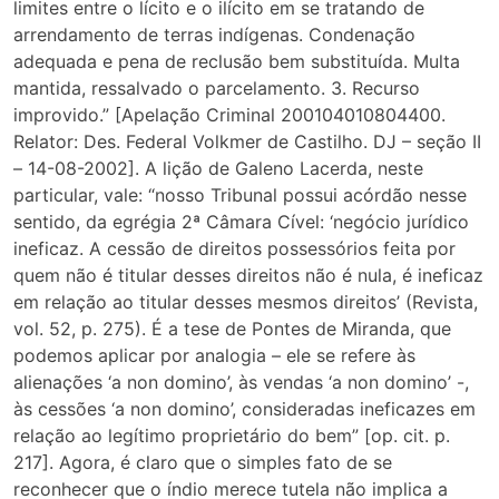
limites entre o lícito e o ilícito em se tratando de
arrendamento de terras indígenas. Condenação
adequada e pena de reclusão bem substituída. Multa
mantida, ressalvado o parcelamento. 3. Recurso
improvido.” [Apelação Criminal 200104010804400.
Relator: Des. Federal Volkmer de Castilho. DJ – seção II
– 14-08-2002]. A lição de Galeno Lacerda, neste
particular, vale: “nosso Tribunal possui acórdão nesse
sentido, da egrégia 2ª Câmara Cível: ‘negócio jurídico
ineficaz. A cessão de direitos possessórios feita por
quem não é titular desses direitos não é nula, é ineficaz
em relação ao titular desses mesmos direitos’ (Revista,
vol. 52, p. 275). É a tese de Pontes de Miranda, que
podemos aplicar por analogia – ele se refere às
alienações ‘a non domino’, às vendas ‘a non domino’ -,
às cessões ‘a non domino’, consideradas ineficazes em
relação ao legítimo proprietário do bem” [op. cit. p.
217]. Agora, é claro que o simples fato de se
reconhecer que o índio merece tutela não implica a