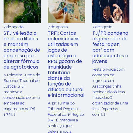
7 de agosto
7 de agosto
7 de agosto
STJ vê lesão a
TRF1: Cartas
TJ/PR condena
direitos difusos
colecionáveis
organizador de
e mantém
utilizadas em
festa “open
condenação de
jogos de
bar” com
empresa por
estratégia e
adolescentes e
alterar fórmula
RPG gozam de
jovens
de agrotóxicos
imunidade
Festa privada com
tributária
​A Primeira Turma do
cobrança de
diante da
Superior Tribunal de
ingresso em
função de
Justiça (STJ)
Arapongas tinha
difusão cultural
manteve a
bebidas alcoólicas
e informacional
condenação de uma
liberadas O
empresa ao
A 13ª Turma do
organizador de uma
pagamento de R$
Tribunal Regional
festa “open bar”,
1,75 […]
Federal da 1ª Região
com […]
(TRF1) manteve a
sentença que
determinou a