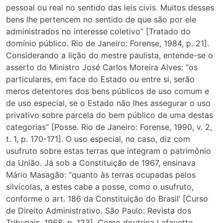
pessoal ou real no sentido das leis civis. Muitos desses
bens lhe pertencem no sentido de que são por ele
administrados no interesse coletivo” [Tratado do
domínio público. Rio de Janeiro: Forense, 1984, p. 21].
Considerando a lição do mestre paulista, entende-se o
asserto do Ministro José Carlos Moreira Alves: “os
particulares, em face do Estado ou entre si, serão
meros detentores dos bens públicos de uso comum e
de uso especial, se o Estado não lhes assegurar o uso
privativo sobre parcela do bem público de uma destas
categorias” [Posse. Rio de Janeiro: Forense, 1990, v. 2,
t. 1, p. 170-171]. O uso especial, no caso, diz com
usufruto sobre estas terras que integram o patrimônio
da União. Já sob a Constituição de 1967, ensinava
Mário Masagão: “quanto às terras ocupadas pelos
silvícolas, a estes cabe a posse, como o usufruto,
conforme o art. 186 da Constituição do Brasil’ [Curso
de Direito Administrativo. São Paulo: Revista dos
Tribunais, 1968, p. 123]. Como doutrina Lafayette