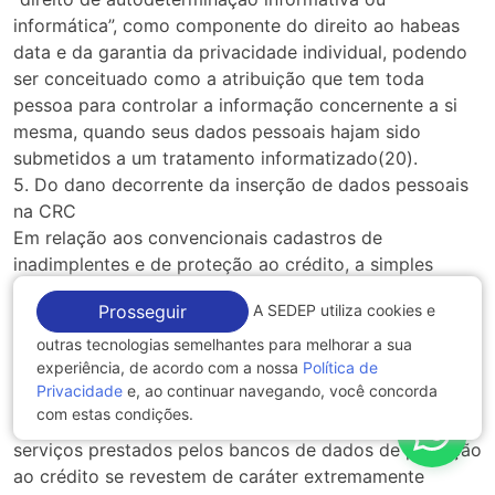
informática”, como componente do direito ao habeas
data e da garantia da privacidade individual, podendo
ser conceituado como a atribuição que tem toda
pessoa para controlar a informação concernente a si
mesma, quando seus dados pessoais hajam sido
submetidos a um tratamento informatizado(20).
5. Do dano decorrente da inserção de dados pessoais
na CRC
Em relação aos convencionais cadastros de
inadimplentes e de proteção ao crédito, a simples
inclusão de dados financeiros pessoais tem sido
A SEDEP utiliza cookies e
Prosseguir
considerada como lesiva aos direitos da personalidade
(honra e privacidade) do consumidor. Isso se explica
outras tecnologias semelhantes para melhorar a sua
experiência, de acordo com a nossa
Política de
porque “a idoneidade financeira é o principal elemento
Privacidade
e, ao continuar navegando, você concorda
individualizador do consumidor no contexto da
com estas condições.
sociedade de consumo massificado. Ademais, os
serviços prestados pelos bancos de dados de proteção
ao crédito se revestem de caráter extremamente