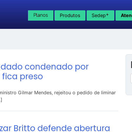
+
Planos
Produtos
Sedep
Aten
oldado condenado por
 fica preso
inistro Gilmar Mendes, rejeitou o pedido de liminar
]
ar Britto defende abertura