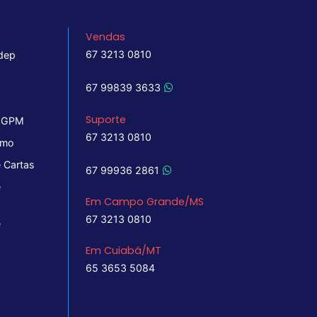
Vendas
67 3213 0810
dep
67 99839 3633
Suporte
 IGPM
67 3213 0810
imo
 Cartas
67 99936 2861
e
Em Campo Grande/MS
67 3213 0810
e
Em Cuiabá/MT
65 3653 5084