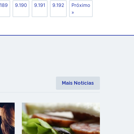
.189
9.190
9.191
9.192
Próximo
»
Mais Notícias