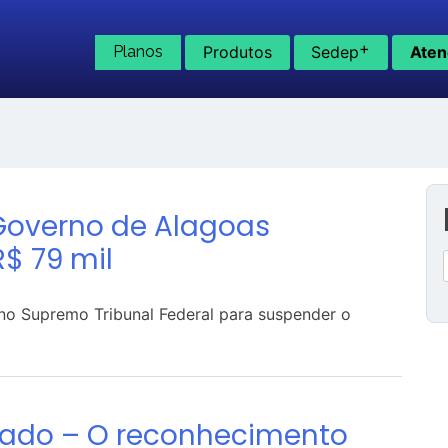
+
Planos
Produtos
Sedep
Aten
Governo de Alagoas
$ 79 mil
no Supremo Tribunal Federal para suspender o
ado – O reconhecimento