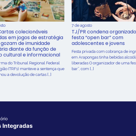
sto
7 de agosto
Cartas colecionáveis
TJ/PR condena organizado
adas em jogos de estratégia
festa “open bar” com
 gozam de imunidade
adolescentes e jovens
ária diante da função de
Festa privada com cobrança de ing
o cultural e informacional
em Arapongas tinha bebidas alcoól
urma do Tribunal Regional Federal
liberadas O organizador de uma fes
egião (TRF1) manteve a sentença que
bar”, com […]
ou a devolução de cartas […]
ório
s Integradas