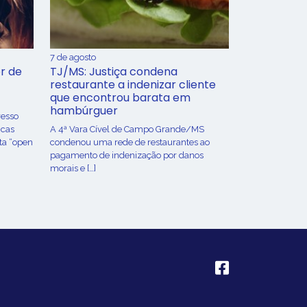
7 de agosto
r de
TJ/MS: Justiça condena
restaurante a indenizar cliente
que encontrou barata em
hambúrguer
resso
icas
A 4ª Vara Cível de Campo Grande/MS
ta “open
condenou uma rede de restaurantes ao
pagamento de indenização por danos
morais e […]