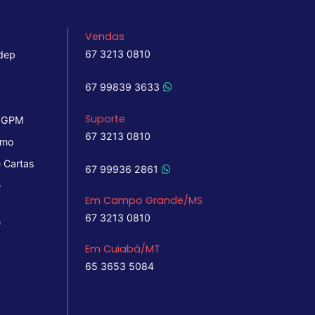
Vendas
67 3213 0810
dep
67 99839 3633
Suporte
 IGPM
67 3213 0810
imo
 Cartas
67 99936 2861
e
Em Campo Grande/MS
67 3213 0810
e
Em Cuiabá/MT
65 3653 5084