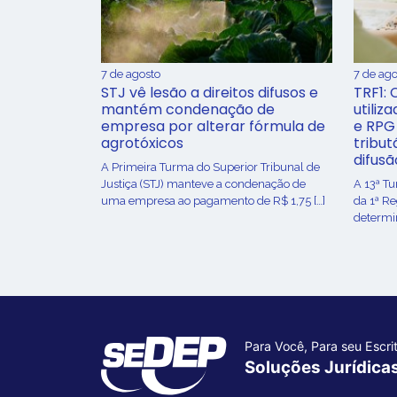
7 de agosto
7 de ago
STJ vê lesão a direitos difusos e
TRF1: 
mantém condenação de
utiliz
empresa por alterar fórmula de
e RPG
agrotóxicos
tribut
difusã
​A Primeira Turma do Superior Tribunal de
Justiça (STJ) manteve a condenação de
A 13ª T
uma empresa ao pagamento de R$ 1,75 […]
da 1ª R
determin
Para Você, Para seu Escrit
Soluções Jurídica