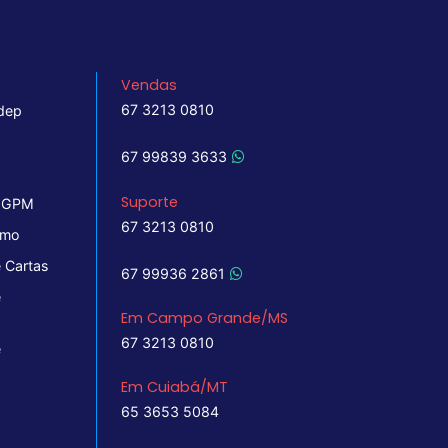
Vendas
67 3213 0810
dep
67 99839 3633
Suporte
 IGPM
67 3213 0810
imo
 Cartas
67 99936 2861
e
Em Campo Grande/MS
67 3213 0810
e
Em Cuiabá/MT
65 3653 5084