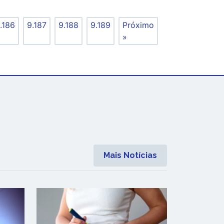
.186
9.187
9.188
9.189
Próximo
»
Mais Notícias