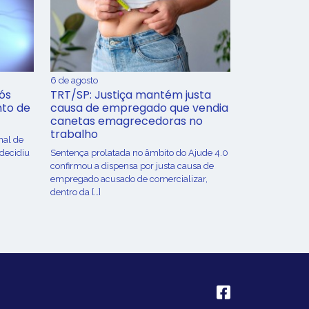
6 de agosto
ós
TRT/SP: Justiça mantém justa
nto de
causa de empregado que vendia
canetas emagrecedoras no
trabalho
nal de
 decidiu
Sentença prolatada no âmbito do Ajude 4.0
confirmou a dispensa por justa causa de
empregado acusado de comercializar,
dentro da […]