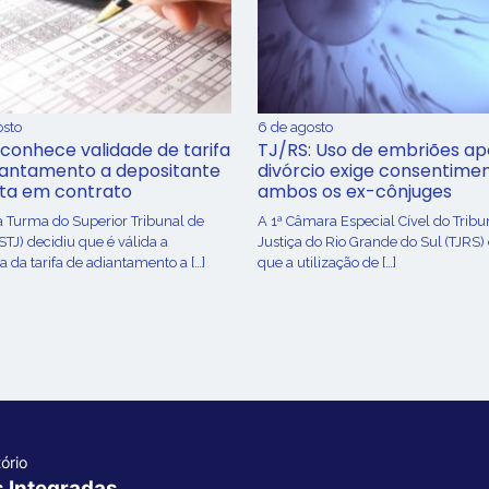
osto
6 de agosto
conhece validade de tarifa
TJ/RS: Uso de embriões ap
iantamento a depositante
divórcio exige consentime
sta em contrato
ambos os ex-cônjuges
a Turma do Superior Tribunal de
A 1ª Câmara Especial Cível do Tribu
(STJ) decidiu que é válida a
Justiça do Rio Grande do Sul (TJRS)
 da tarifa de adiantamento a […]
que a utilização de […]
ório
s Integradas