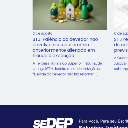
6 de agosto
6 de ag
STJ: Falência do devedor não
STJ re
devolve a seu patrimônio
de ad
anteriormente alienado em
previ
fraude à execução
A Quart
A Terceira Turma do Superior Tribunal de
Justiça 
Justiça (STJ) decidiu que a decretação da
cobrança
falência do devedor não faz retornar […]
Para Você, Para seu Escrit
Soluções Jurídica