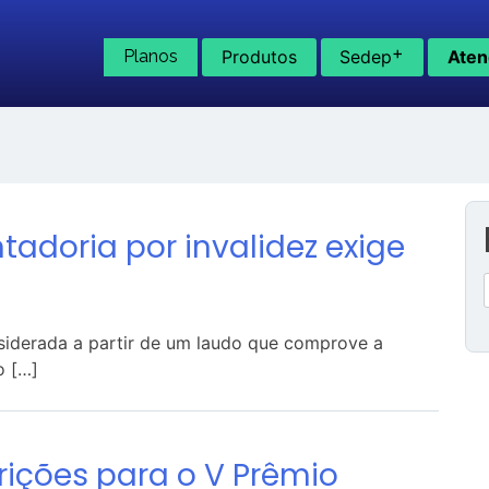
+
Planos
Produtos
Sedep
Aten
adoria por invalidez exige
nsiderada a partir de um laudo que comprove a
o […]
crições para o V Prêmio