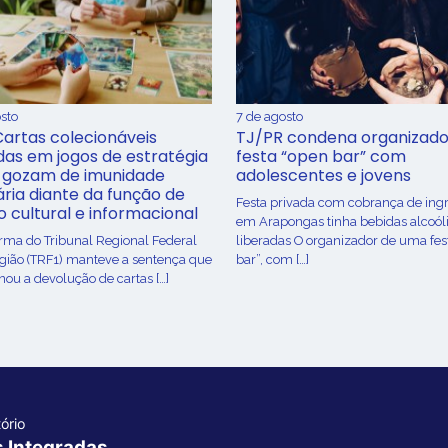
sto
7 de agosto
Cartas colecionáveis
TJ/PR condena organizado
adas em jogos de estratégia
festa “open bar” com
 gozam de imunidade
adolescentes e jovens
ária diante da função de
Festa privada com cobrança de ing
o cultural e informacional
em Arapongas tinha bebidas alcoól
urma do Tribunal Regional Federal
liberadas O organizador de uma fes
egião (TRF1) manteve a sentença que
bar”, com […]
ou a devolução de cartas […]
ório
s Integradas