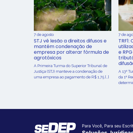
7 de agosto
7 de ago
STJ vê lesão a direitos difusos e
TRF1: 
mantém condenação de
utiliz
empresa por alterar fórmula de
e RPG
agrotóxicos
tribut
difusã
​A Primeira Turma do Superior Tribunal de
Justiça (STJ) manteve a condenação de
A 13ª T
uma empresa ao pagamento de R$ 1,75 […]
da 1ª R
determin
Para Você, Para seu Escrit
Soluções Jurídica