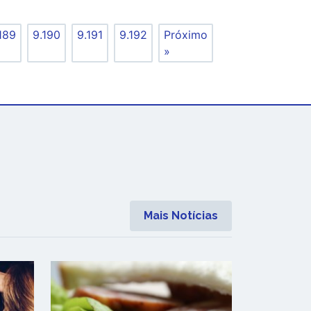
189
9.190
9.191
9.192
Próximo
»
Mais Notícias