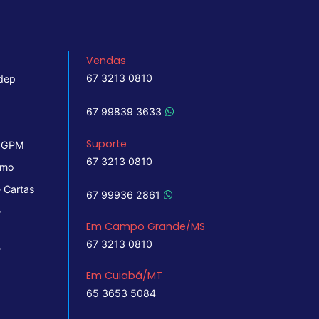
Vendas
67 3213 0810
dep
67 99839 3633
Suporte
 IGPM
67 3213 0810
imo
 Cartas
67 99936 2861
e
Em Campo Grande/MS
67 3213 0810
e
Em Cuiabá/MT
65 3653 5084