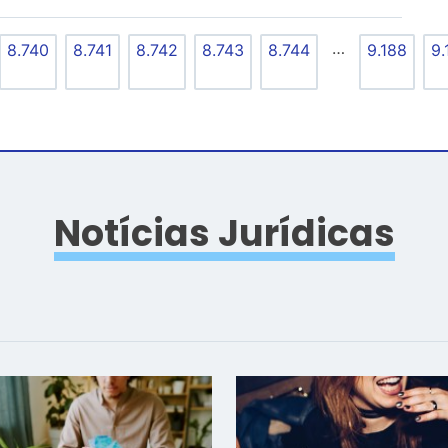
…
8.740
8.741
8.742
8.743
8.744
9.188
9.
Notícias Jurídicas