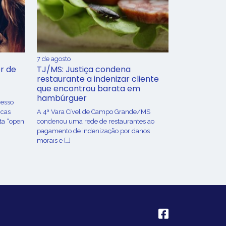
7 de agosto
r de
TJ/MS: Justiça condena
restaurante a indenizar cliente
que encontrou barata em
hambúrguer
resso
icas
A 4ª Vara Cível de Campo Grande/MS
ta “open
condenou uma rede de restaurantes ao
pagamento de indenização por danos
morais e […]