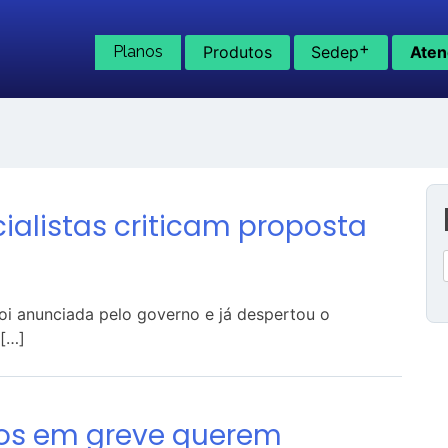
+
Planos
Produtos
Sedep
Aten
cialistas criticam proposta
 foi anunciada pelo governo e já despertou o
 […]
dos em greve querem