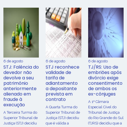
6 de agosto
6 de agosto
6 de agosto
STJ: Falência do
STJ reconhece
TJ/RS: Uso de
devedor não
validade de
embriões após
devolve a seu
tarifa de
divórcio exige
patrimônio
adiantamento
consentimento
anteriormente
a depositante
de ambos os
alienado em
prevista em
ex-cônjuges
fraude à
contrato
A 1ª Câmara
execução
A Quarta Turma do
Especial Cível do
A Terceira Turma do
Superior Tribunal de
Tribunal de Justiça
Superior Tribunal de
Justiça (STJ) decidiu
do Rio Grande do Sul
Justiça (STJ) decidiu
que é válida a
(TJRS) decidiu que a