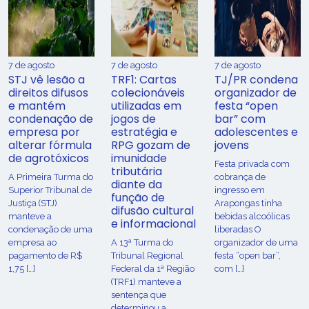
7 de agosto
7 de agosto
7 de agosto
STJ vê lesão a
TRF1: Cartas
TJ/PR condena
direitos difusos
colecionáveis
organizador de
e mantém
utilizadas em
festa “open
condenação de
jogos de
bar” com
empresa por
estratégia e
adolescentes e
alterar fórmula
RPG gozam de
jovens
de agrotóxicos
imunidade
Festa privada com
tributária
​A Primeira Turma do
cobrança de
diante da
Superior Tribunal de
ingresso em
função de
Justiça (STJ)
Arapongas tinha
difusão cultural
manteve a
bebidas alcoólicas
e informacional
condenação de uma
liberadas O
empresa ao
A 13ª Turma do
organizador de uma
pagamento de R$
Tribunal Regional
festa “open bar”,
1,75 […]
Federal da 1ª Região
com […]
(TRF1) manteve a
sentença que
determinou a