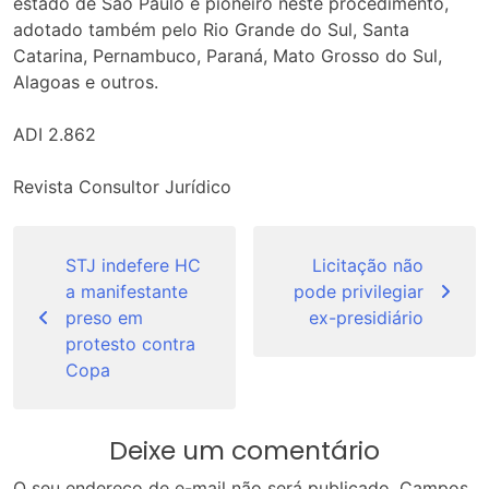
estado de São Paulo é pioneiro neste procedimento,
adotado também pelo Rio Grande do Sul, Santa
Catarina, Pernambuco, Paraná, Mato Grosso do Sul,
Alagoas e outros.
ADI 2.862
Revista Consultor Jurídico
Navegação
de
STJ indefere HC
Licitação não
a manifestante
pode privilegiar
Post
preso em
ex-presidiário
protesto contra
Copa
Deixe um comentário
O seu endereço de e-mail não será publicado.
Campos