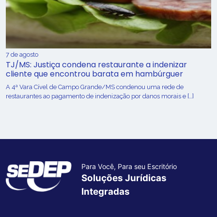
7 de agosto
TJ/MS: Justiça condena restaurante a indenizar
cliente que encontrou barata em hambúrguer
A 4ª Vara Cível de Campo Grande/MS condenou uma rede de
restaurantes ao pagamento de indenização por danos morais e […]
Para Você, Para seu Escritório
Soluções Jurídicas
Integradas