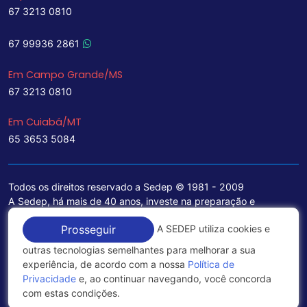
67 3213 0810
67 99936 2861
Em Campo Grande/MS
67 3213 0810
Em Cuiabá/MT
65 3653 5084
Todos os direitos reservado a Sedep © 1981 - 2009
A Sedep, há mais de 40 anos, investe na preparação e
treinamento de funcionários e na aquisição de tecnologia de
A SEDEP utiliza cookies e
Prosseguir
ponta para a ampliação de seu portfólio de serviços voltados
para a área jurídica, que contemplam informações seguras e
outras tecnologias semelhantes para melhorar a sua
excelentes soluções empresariais.
experiência, de acordo com a nossa
Política de
Privacidade
e, ao continuar navegando, você concorda
Política de Privacidade
com estas condições.