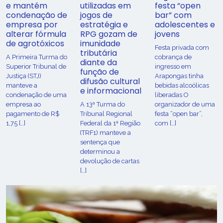
e mantém
utilizadas em
festa “open
condenação de
jogos de
bar” com
empresa por
estratégia e
adolescentes e
alterar fórmula
RPG gozam de
jovens
de agrotóxicos
imunidade
Festa privada com
tributária
​A Primeira Turma do
cobrança de
diante da
Superior Tribunal de
ingresso em
função de
Justiça (STJ)
Arapongas tinha
difusão cultural
manteve a
bebidas alcoólicas
e informacional
condenação de uma
liberadas O
empresa ao
A 13ª Turma do
organizador de uma
pagamento de R$
Tribunal Regional
festa “open bar”,
1,75 […]
Federal da 1ª Região
com […]
(TRF1) manteve a
sentença que
determinou a
devolução de cartas
[…]