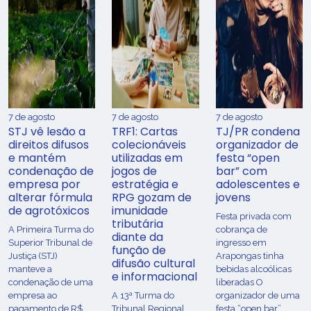
7 de agosto
7 de agosto
7 de agosto
STJ vê lesão a
TRF1: Cartas
TJ/PR condena
direitos difusos
colecionáveis
organizador de
e mantém
utilizadas em
festa “open
condenação de
jogos de
bar” com
empresa por
estratégia e
adolescentes e
alterar fórmula
RPG gozam de
jovens
de agrotóxicos
imunidade
Festa privada com
tributária
​A Primeira Turma do
cobrança de
diante da
Superior Tribunal de
ingresso em
função de
Justiça (STJ)
Arapongas tinha
difusão cultural
manteve a
bebidas alcoólicas
e informacional
condenação de uma
liberadas O
empresa ao
A 13ª Turma do
organizador de uma
pagamento de R$
Tribunal Regional
festa “open bar”,