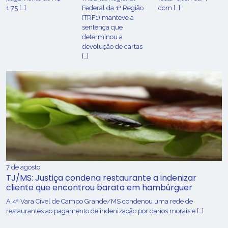
1,75 […]
Federal da 1ª Região
com […]
(TRF1) manteve a
sentença que
determinou a
devolução de cartas
[…]
7 de agosto
TJ/MS: Justiça condena restaurante a indenizar
cliente que encontrou barata em hambúrguer
A 4ª Vara Cível de Campo Grande/MS condenou uma rede de
restaurantes ao pagamento de indenização por danos morais e […]