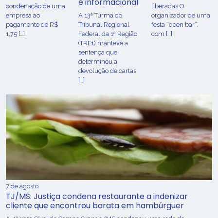
e informacional
condenação de uma
liberadas O
empresa ao
A 13ª Turma do
organizador de uma
pagamento de R$
Tribunal Regional
festa “open bar”,
1,75 […]
Federal da 1ª Região
com […]
(TRF1) manteve a
sentença que
determinou a
devolução de cartas
[…]
7 de agosto
TJ/MS: Justiça condena restaurante a indenizar
cliente que encontrou barata em hambúrguer