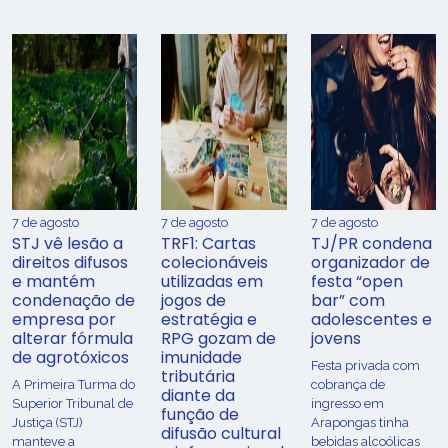
7 de agosto
7 de agosto
7 de agosto
STJ vê lesão a
TRF1: Cartas
TJ/PR condena
direitos difusos
colecionáveis
organizador de
e mantém
utilizadas em
festa “open
condenação de
jogos de
bar” com
empresa por
estratégia e
adolescentes e
alterar fórmula
RPG gozam de
jovens
de agrotóxicos
imunidade
Festa privada com
tributária
​A Primeira Turma do
cobrança de
diante da
Superior Tribunal de
ingresso em
função de
Justiça (STJ)
Arapongas tinha
difusão cultural
manteve a
bebidas alcoólicas