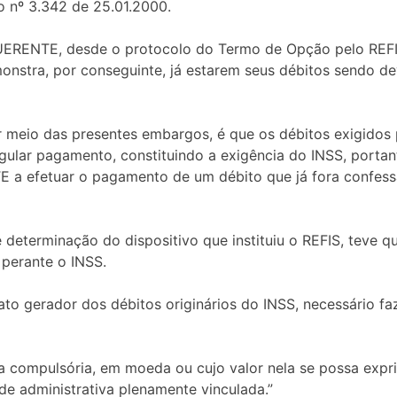
eto nº 3.342 de 25.01.2000.
EQUERENTE, desde o protocolo do Termo de Opção pelo REF
onstra, por conseguinte, já estarem seus débitos sendo d
r meio das presentes embargos, é que os débitos exigidos p
lar pagamento, constituindo a exigência do INSS, portant
E a efetuar o pagamento de um débito que já fora confess
eterminação do dispositivo que instituiu o REFIS, teve q
 perante o INSS.
to gerador dos débitos originários do INSS, necessário faz
ia compulsória, em moeda ou cujo valor nela se possa exprim
ade administrativa plenamente vinculada.”