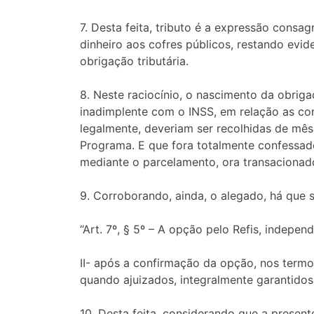
7. Desta feita, tributo é a expressão consa
dinheiro aos cofres públicos, restando evi
obrigação tributária.
8. Neste raciocínio, o nascimento da obriga
inadimplente com o INSS, em relação as con
legalmente, deveriam ser recolhidas de mês
Programa. E que fora totalmente confessad
mediante o parcelamento, ora transacionad
9. Corroborando, ainda, o alegado, há que
“Art. 7º, § 5º – A opção pelo Refis, indepe
II- após a confirmação da opção, nos termo
quando ajuizados, integralmente garantidos
10. Desta feita, considerando que a present