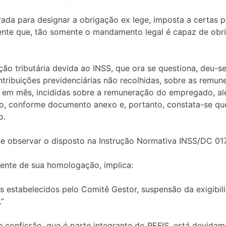
grada para designar a obrigação ex lege, imposta a certas
dente que, tão somente o mandamento legal é capaz de obr
ção tributária devida ao INSS, que ora se questiona, deu-
tribuições previdenciárias não recolhidas, sobre as remun
 em mês, incididas sobre a remuneração do empregado, além
o, conforme documento anexo e, portanto, constata-se qu
o.
 se observar o disposto na Instrução Normativa INSS/DC 01
ndente de sua homologação, implica:
s estabelecidos pelo Comitê Gestor, suspensão da exigibil
.”
e confissão, que é parte integrante do REFIS, está devida