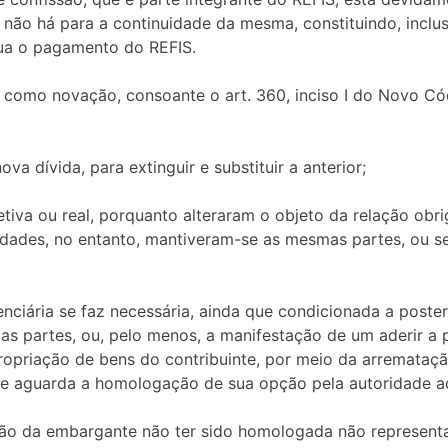
não há para a continuidade da mesma, constituindo, inclu
ua o pagamento do REFIS.
o como novação, consoante o art. 360, inciso I do Novo Códi
a dívida, para extinguir e substituir a anterior;
tiva ou real, porquanto alteraram o objeto da relação obr
dades, no entanto, mantiveram-se as mesmas partes, ou se
nciária se faz necessária, ainda que condicionada a post
 as partes, ou, pelo menos, a manifestação de um aderir a
ropriação de bens do contribuinte, por meio da arremataçã
aguarda a homologação de sua opção pela autoridade adm
opção da embargante não ter sido homologada não represen