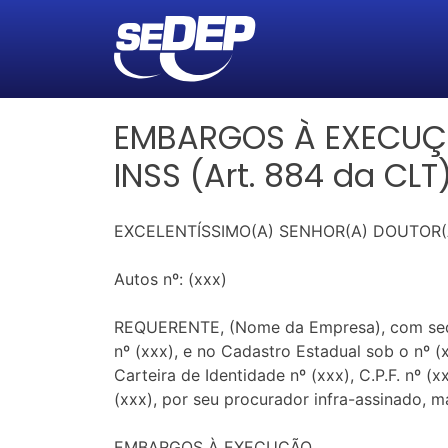
EMBARGOS À EXECUÇ
INSS (Art. 884 da CLT
EXCELENTÍSSIMO(A) SENHOR(A) DOUTOR(A)
Autos nº: (xxx)
REQUERENTE, (Nome da Empresa), com sede em
nº (xxx), e no Cadastro Estadual sob o nº (x
Carteira de Identidade nº (xxx), C.P.F. nº (x
(xxx), por seu procurador infra-assinado, 
EMBARGOS À EXECUÇÃO