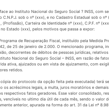
ce ao Instituto Nacional do Seguro Social ? INSS, com sede
no C.N.P.J. sob o nº (xxx), e no Cadastro Estadual sob o nº
), (Profissão), Carteira de Identidade nº (xxx), C.P.F. nº (xx
), no Estado (xxx), pelos motivos que passa a expor:
ograma de Recuperação Fiscal, instituído pela Medida Prov
42, de 25 de janeiro de 2.000. O mencionado programa, ins
ão, decorrentes de débitos de pessoas jurídicas, relativos 
nstituto Nacional do Seguro Social – INSS, em razão de fato
vida ativa, ajuizados ou em vista de ajuizamento, com exigi
ores retidos.
cópia do protocolo da opção feita pela executada) terá s
do os acréscimos legais, a multa, juros moratórios e dema
s respectivos fatos geradores. Esse valor consolidado, res
, vencíveis no ultimo dia útil de cada mês, sendo o valor
mente anterior, apurada na forma do art. 31 da Lei nº 8.98