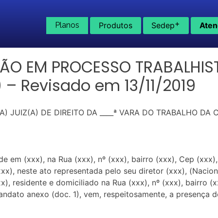
+
Planos
Produtos
Sedep
Aten
ÃO EM PROCESSO TRABALHIS
) – Revisado em 13/11/2019
 JUIZ(A) DE DIREITO DA ____ª VARA DO TRABALHO DA C
 (xxx), na Rua (xxx), nº (xxx), bairro (xxx), Cep (xxx), n
xx), neste ato representada pelo seu diretor (xxx), (Naciona
xx), residente e domiciliado na Rua (xxx), nº (xxx), bairro 
mandato anexo (doc. 1), vem, respeitosamente, a presença 