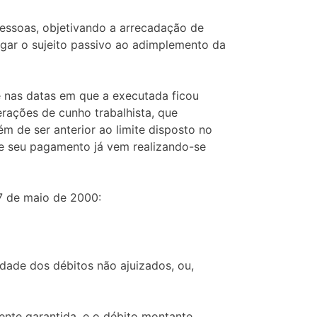
 pessoas, objetivando a arrecadação de
igar o sujeito passivo ao adimplemento da
se nas datas em que a executada ficou
erações de cunho trabalhista, que
 de ser anterior ao limite disposto no
e seu pagamento já vem realizando-se
7 de maio de 2000:
idade dos débitos não ajuizados, ou,
mente garantida, e o débito montante