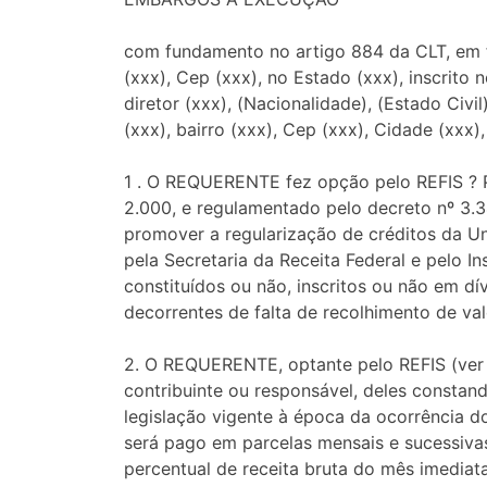
com fundamento no artigo 884 da CLT, em fa
(xxx), Cep (xxx), no Estado (xxx), inscrito 
diretor (xxx), (Nacionalidade), (Estado Civil
(xxx), bairro (xxx), Cep (xxx), Cidade (xxx
1 . O REQUERENTE fez opção pelo REFIS ? Pr
2.000, e regulamentado pelo decreto nº 3.3
promover a regularização de créditos da Uni
pela Secretaria da Receita Federal e pelo I
constituídos ou não, inscritos ou não em dí
decorrentes de falta de recolhimento de val
2. O REQUERENTE, optante pelo REFIS (ver 
contribuinte ou responsável, deles constan
legislação vigente à época da ocorrência do
será pago em parcelas mensais e sucessivas
percentual de receita bruta do mês imediata