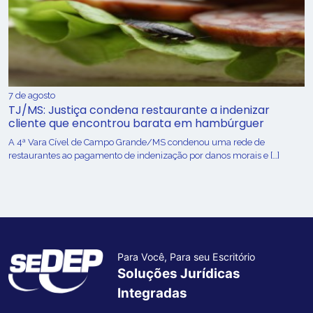
7 de agosto
TJ/MS: Justiça condena restaurante a indenizar
cliente que encontrou barata em hambúrguer
A 4ª Vara Cível de Campo Grande/MS condenou uma rede de
restaurantes ao pagamento de indenização por danos morais e […]
Para Você, Para seu Escritório
Soluções Jurídicas
Integradas