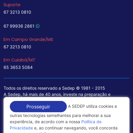
Suporte
67 3213 0810
67 99936 2861
Em Campo Grande/MS
67 3213 0810
Em Cuiabá/MT
65 3653 5084
Todos os direitos reservado a Sedep © 1981 - 2015
A Sedep, há mais de 40 anos, investe na preparação e
treinamento de funcionários e na aquisição de tecnologia de
A SEDEP utiliza cookies e
Prosseguir
ponta para a ampliação de seu portfólio de serviços voltados
para a área jurídica, que contemplam informações seguras e
outras tecnologias semelhantes para melhorar a sua
excelentes soluções empresariais.
experiência, de acordo com a nossa
Política de
Privacidade
e, ao continuar navegando, você concorda
Política de Privacidade