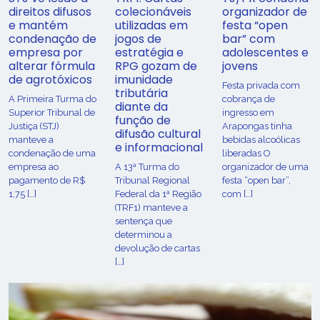
direitos difusos
colecionáveis
organizador de
e mantém
utilizadas em
festa “open
condenação de
jogos de
bar” com
empresa por
estratégia e
adolescentes e
alterar fórmula
RPG gozam de
jovens
de agrotóxicos
imunidade
Festa privada com
tributária
​A Primeira Turma do
cobrança de
diante da
Superior Tribunal de
ingresso em
função de
Justiça (STJ)
Arapongas tinha
difusão cultural
manteve a
bebidas alcoólicas
e informacional
condenação de uma
liberadas O
empresa ao
A 13ª Turma do
organizador de uma
pagamento de R$
Tribunal Regional
festa “open bar”,
1,75 […]
Federal da 1ª Região
com […]
(TRF1) manteve a
sentença que
determinou a
devolução de cartas
[…]