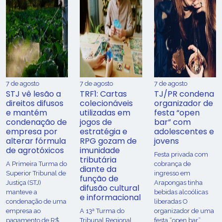
7 de agosto
7 de agosto
7 de agosto
STJ vê lesão a
TRF1: Cartas
TJ/PR condena
direitos difusos
colecionáveis
organizador de
e mantém
utilizadas em
festa “open
condenação de
jogos de
bar” com
empresa por
estratégia e
adolescentes e
alterar fórmula
RPG gozam de
jovens
de agrotóxicos
imunidade
Festa privada com
tributária
​A Primeira Turma do
cobrança de
diante da
Superior Tribunal de
ingresso em
função de
Justiça (STJ)
Arapongas tinha
difusão cultural
manteve a
bebidas alcoólicas
e informacional
condenação de uma
liberadas O
empresa ao
A 13ª Turma do
organizador de uma
pagamento de R$
Tribunal Regional
festa “open bar”,