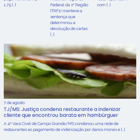
1,75 […]
Federal da 1ª Região
com […]
(TRF1) manteve a
sentença que
determinou a
devolução de cartas
[…]
7 de agosto
TJ/MS: Justiça condena restaurante a indenizar
cliente que encontrou barata em hambúrguer
A 4ª Vara Cível de Campo Grande/MS condenou uma rede de
restaurantes ao pagamento de indenização por danos morais e […]