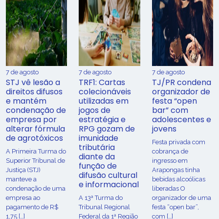
7 de agosto
7 de agosto
7 de agosto
STJ vê lesão a
TRF1: Cartas
TJ/PR condena
direitos difusos
colecionáveis
organizador de
e mantém
utilizadas em
festa “open
condenação de
jogos de
bar” com
empresa por
estratégia e
adolescentes e
alterar fórmula
RPG gozam de
jovens
de agrotóxicos
imunidade
Festa privada com
tributária
​A Primeira Turma do
cobrança de
diante da
Superior Tribunal de
ingresso em
função de
Justiça (STJ)
Arapongas tinha
difusão cultural
manteve a
bebidas alcoólicas
e informacional
condenação de uma
liberadas O
empresa ao
A 13ª Turma do
organizador de uma
pagamento de R$
Tribunal Regional
festa “open bar”,
1,75 […]
Federal da 1ª Região
com […]