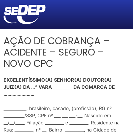
AÇÃO DE COBRANÇA –
ACIDENTE – SEGURO –
NOVO CPC
EXCELENTÍSSIMO(A) SENHOR(A) DOUTOR(A)
JUIZ(A) DA …ª VARA ________ DA COMARCA DE
……………………
___________, brasileiro, casado, (profissão), RG nº
__________/SSP, CPF nº ___.___.___-__, Nascido em
__/__/____, Filiação _________ e _________, Residente na
Rua: _________, nº __, Bairro: _________, na Cidade de