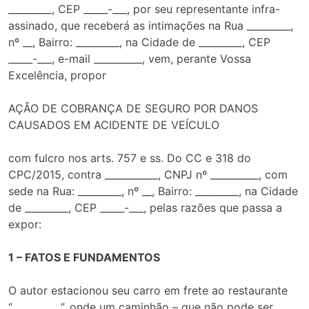
_________, CEP _____-___, por seu representante infra-
assinado, que receberá as intimações na Rua _________,
nº __, Bairro: _________, na Cidade de _________, CEP
_____-___, e-mail __________, vem, perante Vossa
Excelência, propor
AÇÃO DE COBRANÇA DE SEGURO POR DANOS
CAUSADOS EM ACIDENTE DE VEÍCULO
com fulcro nos arts. 757 e ss. Do CC e 318 do
CPC/2015, contra ___________, CNPJ nº __________, com
sede na Rua: _________, nº __, Bairro: _________, na Cidade
de _________, CEP _____-___, pelas razões que passa a
expor:
1 – FATOS E FUNDAMENTOS
O autor estacionou seu carro em frete ao restaurante
“__________”, onde um caminhão – que não pode ser