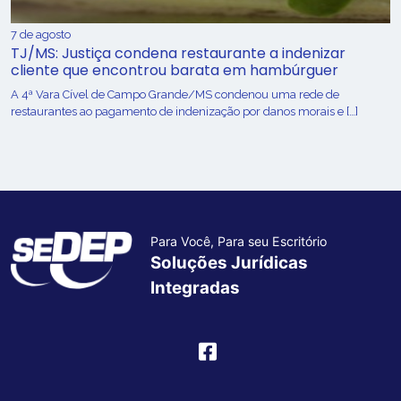
7 de agosto
TJ/MS: Justiça condena restaurante a indenizar
cliente que encontrou barata em hambúrguer
A 4ª Vara Cível de Campo Grande/MS condenou uma rede de
restaurantes ao pagamento de indenização por danos morais e […]
Para Você, Para seu Escritório
Soluções Jurídicas
Integradas