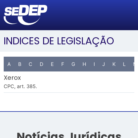
INDICES DE LEGISLAÇÃO
A
B
C
D
E
F
G
H
I
J
K
L
M
Xerox
CPC, art. 385.
Notícias Jurídicas