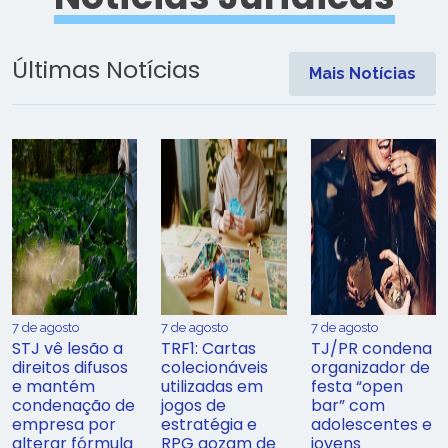
Últimas Notícias
Mais Notícias
7 de agosto
7 de agosto
7 de agosto
STJ vê lesão a
TRF1: Cartas
TJ/PR condena
direitos difusos
colecionáveis
organizador de
e mantém
utilizadas em
festa “open
condenação de
jogos de
bar” com
empresa por
estratégia e
adolescentes e
alterar fórmula
RPG gozam de
jovens