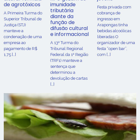
de agrotóxicos
imunidade
Festa privada com
tributária
​A Primeira Turma do
cobrança de
diante da
Superior Tribunal de
ingresso em
função de
Justiça (STJ)
Arapongas tinha
difusão cultural
manteve a
bebidas alcoólicas
e informacional
condenação de uma
liberadas O
empresa ao
A 13ª Turma do
organizador de uma
pagamento de R$
Tribunal Regional
festa “open bar”,
1,75 […]
Federal da 1ª Região
com […]
(TRF1) manteve a
sentença que
determinou a
devolução de cartas
[…]