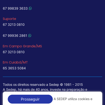
67 99839 3633
Suporte
67 3213 0810
67 99936 2861
Em Campo Grande/MS
67 3213 0810
Em Cuiabá/MT
65 3653 5084
Todos os direitos reservado a Sedep © 1981 - 2015
A Sedep, há mais de 40 anos, investe na preparação e
treinamento de funcionários e na aquisição de tecnologia de
A SEDEP utiliza cookies e
Prosseguir
ponta para a ampliação de seu portfólio de serviços voltados
para a área jurídica, que contemplam informações seguras e