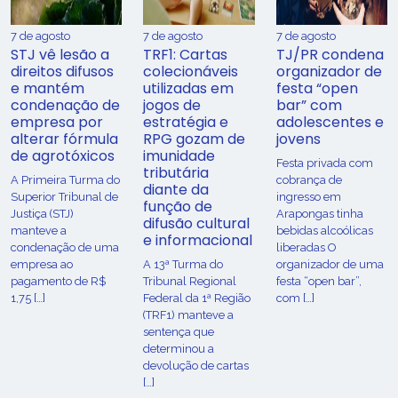
7 de agosto
7 de agosto
7 de agosto
STJ vê lesão a
TRF1: Cartas
TJ/PR condena
direitos difusos
colecionáveis
organizador de
e mantém
utilizadas em
festa “open
condenação de
jogos de
bar” com
empresa por
estratégia e
adolescentes e
alterar fórmula
RPG gozam de
jovens
de agrotóxicos
imunidade
Festa privada com
tributária
​A Primeira Turma do
cobrança de
diante da
Superior Tribunal de
ingresso em
função de
Justiça (STJ)
Arapongas tinha
difusão cultural
manteve a
bebidas alcoólicas
e informacional
condenação de uma
liberadas O
empresa ao
A 13ª Turma do
organizador de uma
pagamento de R$
Tribunal Regional
festa “open bar”,
1,75 […]
Federal da 1ª Região
com […]
(TRF1) manteve a
sentença que
determinou a
devolução de cartas
[…]