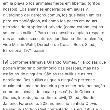
em la playa o los animales fieros em libertad (grifos
nossos). Los animales encerrados em jaulas y,
divergindo del derecho común, los que hallan em los
parques zoológicos, asi como los peces em aguas
derradas de propriedad privada (como estanques) no
son cosas nullius”. Para uma consulta ampla a respeito
dos animais e sua natureza jurídica no direito alemão,
vide Martin Wolff, Derecho de Cosas, Bosh, 3. ed.,
Barcelona, 1971, passim.
[9] Conforme afirmava Orlando Gomes, “Há coisas que
podem integrar o patrimônio das pessoas, mas não
estão no de ninguém. São as res nullius e as res
derelictae. Res nullius as que a ninguém pertence
atualmente, mas podem vir a pertencer pela ocupação
como os animais de caça e pesca” (vide Orlando
Gomes, Introdução ao direito civil, 12. ed., Rio de
Janeiro, Forense, p. 208; no mesmo sentido Clóvis
Beviláqua, Código Civil comentado, 10. ed., 1956, v. 3,