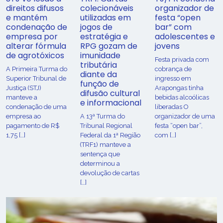
direitos difusos
colecionáveis
organizador de
e mantém
utilizadas em
festa “open
condenação de
jogos de
bar” com
empresa por
estratégia e
adolescentes e
alterar fórmula
RPG gozam de
jovens
de agrotóxicos
imunidade
Festa privada com
tributária
​A Primeira Turma do
cobrança de
diante da
Superior Tribunal de
ingresso em
função de
Justiça (STJ)
Arapongas tinha
difusão cultural
manteve a
bebidas alcoólicas
e informacional
condenação de uma
liberadas O
empresa ao
A 13ª Turma do
organizador de uma
pagamento de R$
Tribunal Regional
festa “open bar”,
1,75 […]
Federal da 1ª Região
com […]
(TRF1) manteve a
sentença que
determinou a
devolução de cartas
[…]