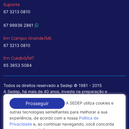
Suporte
67 3213 0810
67 99936 2861
Em Campo Grande/MS
67 3213 0810
Em Cuiabá/MT
65 3653 5084
Todos os direitos reservado a Sedep © 1981 - 2015
A Sedep, há mais de 40 anos, investe na preparação e
treinamento de funcionários e na aquisição de tecnologia de
A SEDEP utiliza cookies e
Prosseguir
ponta para a ampliação de seu portfólio de serviços voltados
para a área jurídica, que contemplam informações seguras e
outras tecnologias semelhantes para melhorar a sua
excelentes soluções empresariais.
experiência, de acordo com a nossa
Política de
Privacidade
e, ao continuar navegando, você concorda
Política de Privacidade