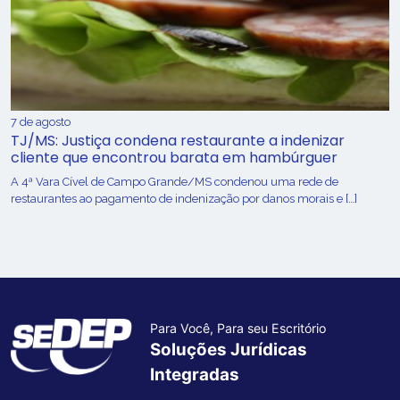
7 de agosto
TJ/MS: Justiça condena restaurante a indenizar
cliente que encontrou barata em hambúrguer
A 4ª Vara Cível de Campo Grande/MS condenou uma rede de
restaurantes ao pagamento de indenização por danos morais e […]
Para Você, Para seu Escritório
Soluções Jurídicas
Integradas