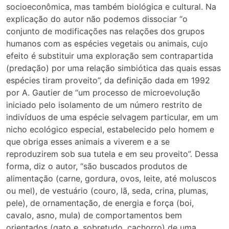
socioeconômica, mas também biológica e cultural. Na
explicação do autor não podemos dissociar “o
conjunto de modificações nas relações dos grupos
humanos com as espécies vegetais ou animais, cujo
efeito é substituir uma exploração sem contrapartida
(predação) por uma relação simbiótica das quais essas
espécies tiram proveito”, da definição dada em 1992
por A. Gautier de “um processo de microevolução
iniciado pelo isolamento de um número restrito de
indivíduos de uma espécie selvagem particular, em um
nicho ecológico especial, estabelecido pelo homem e
que obriga esses animais a viverem e a se
reproduzirem sob sua tutela e em seu proveito”. Dessa
forma, diz o autor, “são buscados produtos de
alimentação (carne, gordura, ovos, leite, até moluscos
ou mel), de vestuário (couro, lã, seda, crina, plumas,
pele), de ornamentação, de energia e força (boi,
cavalo, asno, mula) de comportamentos bem
orientados (gato e, sobretudo, cachorro) de uma